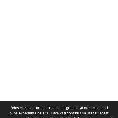
Folosim cookie-uri pentru a ne asigura că vă oferim cea mai
bună experiență pe site. Dacă veți continua să utilizați acest