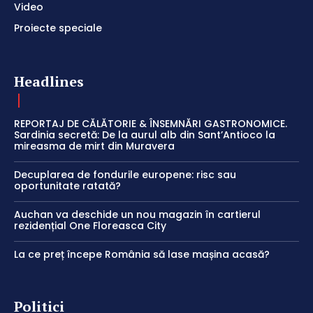
Video
Proiecte speciale
Headlines
REPORTAJ DE CĂLĂTORIE & ÎNSEMNĂRI GASTRONOMICE.
Sardinia secretă: De la aurul alb din Sant’Antioco la
mireasma de mirt din Muravera
Decuplarea de fondurile europene: risc sau
oportunitate ratată?
Auchan va deschide un nou magazin în cartierul
rezidențial One Floreasca City
La ce preț începe România să lase mașina acasă?
Politici