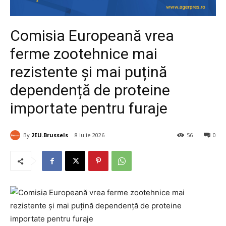
Comisia Europeană vrea
ferme zootehnice mai
rezistente și mai puțină
dependență de proteine
importate pentru furaje
By
2EU.Brussels
8 iulie 2026
56
0