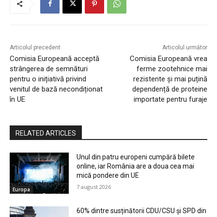
Articolul precedent
Articolul următor
Comisia Europeană acceptă
Comisia Europeană vrea
strângerea de semnături
ferme zootehnice mai
pentru o inițiativă privind
rezistente și mai puțină
venitul de bază necondiționat
dependență de proteine
în UE
importate pentru furaje
RELATED ARTICLES
Unul din patru europeni cumpără bilete
online, iar România are a doua cea mai
mică pondere din UE
7 august 2026
Europa
60% dintre susținătorii CDU/CSU și SPD din