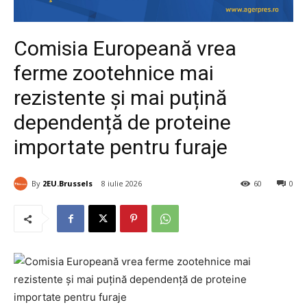
Comisia Europeană vrea
ferme zootehnice mai
rezistente și mai puțină
dependență de proteine
importate pentru furaje
By
2EU.Brussels
8 iulie 2026
60
0