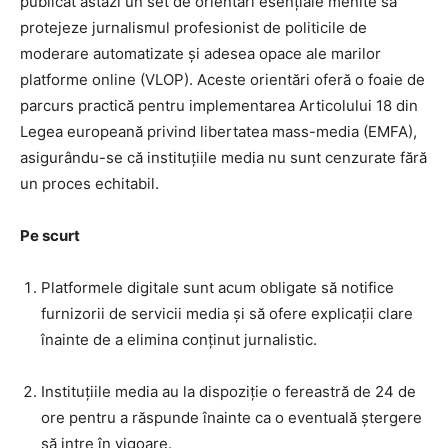
publicat astăzi un set de orientări esențiale menite să
protejeze jurnalismul profesionist de politicile de
moderare automatizate și adesea opace ale marilor
platforme online (VLOP). Aceste orientări oferă o foaie de
parcurs practică pentru implementarea Articolului 18 din
Legea europeană privind libertatea mass-media (EMFA),
asigurându-se că instituțiile media nu sunt cenzurate fără
un proces echitabil.
Pe scurt
Platformele digitale sunt acum obligate să notifice
furnizorii de servicii media și să ofere explicații clare
înainte de a elimina conținut jurnalistic.
Instituțiile media au la dispoziție o fereastră de 24 de
ore pentru a răspunde înainte ca o eventuală ștergere
să intre în vigoare.