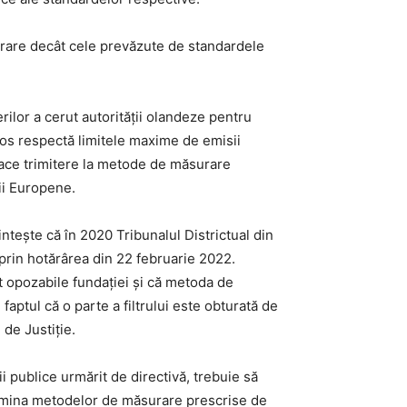
urare decât cele prevăzute de standardele
ilor a cerut autorității olandeze pentru
 Jos respectă limitele maxime de emisii
face trimitere la metode de măsurare
ii Europene.
intește că în 2020 Tribunalul Districtual din
 prin hotărârea din 22 februarie 2022.
nt opozabile fundației și că metoda de
aptul că o parte a filtrului este obturată de
 de Justiție.
i publice urmărit de directivă, trebuie să
în lumina metodelor de măsurare prescrise de