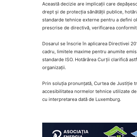
Această decizie are implicații care depășesc
drept și de protecția sănătății publice, hotă
standarde tehnice externe pentru a defini ob
prescrise de directivă, verificarea conformită
Dosarul se înscrie în aplicarea Directivei 2
cadru, limitele maxime pentru anumite emisii
standarde ISO. Hotărârea Curții clarifică as
organizații.
Prin soluția pronunțată, Curtea de Justiție t
accesibilitatea normelor tehnice utilizate de 
cu interpretarea dată de Luxemburg.