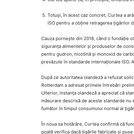
Totuși, în acest caz concret, Curtea a a
ISO pentru a obține retragerea țigărilor d
Cauza pornește din 2018, când o fundație ola
siguranța alimentelor și produselor de consu
pentru gudron, nicotină și monoxid de carbo
prevăzute în standarde internaționale ISO. A
După ce autoritatea olandeză a refuzat solici
Rotterdam a adresat primele întrebări prelim
Ulterior, instanța olandeză a apreciat că st
măsurare descrisă de aceste standarde nu est
fumător în timpul consumului normal al țigări
În noua sa hotărâre, Curtea confirmă că funda
poată verifica dacă țigările fabricate și pus