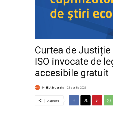
Curtea de Justiți
ISO invocate de le
accesibile gratuit
By
2EU.Brussels
22 aprilie 2026
Acțiune