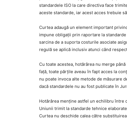
standardele ISO la care directiva face trimi
aceste standarde, iar acest acces trebuie să 
Curtea adaugă un element important privind r
impune obligații prin raportare la standard
sarcina de a suporta costurile asociate asig
regulă se aplică inclusiv atunci când respec
Cu toate acestea, hotărârea nu merge până la
față, toate părțile aveau în fapt acces la con
nu poate invoca alte metode de măsurare decâ
dacă standardele nu au fost publicate în Jurn
Hotărârea menține astfel un echilibru între d
Uniunii trimit la standarde tehnice elaborate 
Curtea nu deschide calea către substituire