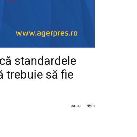
 că standardele
 trebuie să fie
99
0