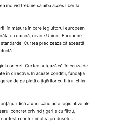
a individ trebuie să aibă acces liber la
ii, în măsura în care legiuitorul european
sănătatea umană, revine Uniunii Europene
tor standarde. Curtea precizează că această
ctuală.
giul concret. Curtea notează că, în cauza de
e în directivă. În aceste condiții, fundația
ea de pe piață a țigărilor cu filtru, chiar
nță juridică atunci când acte legislative ale
rul concret privind țigările cu filtru,
 contesta conformitatea produselor.