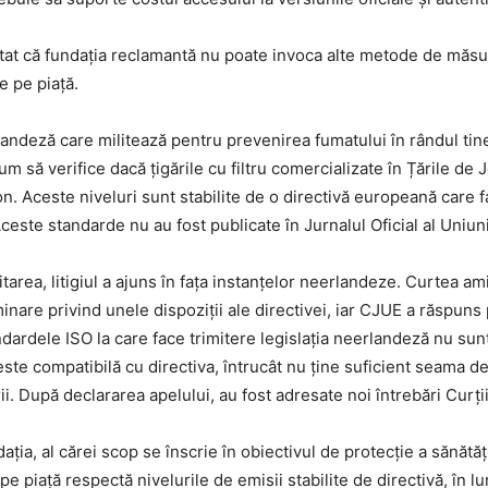
rătat că fundația reclamantă nu poate invoca alte metode de măs
e pe piață.
ndeză care militează pentru prevenirea fumatului în rândul tiner
m să verifice dacă țigările cu filtru comercializate în Țările de
n. Aceste niveluri sunt stabilite de o directivă europeană care 
ceste standarde nu au fost publicate în Jurnalul Oficial al Uniun
tarea, litigiul a ajuns în fața instanțelor neerlandeze. Curtea am
inare privind unele dispoziții ale directivei, iar CJUE a răspuns
andardele ISO la care face trimitere legislația neerlandeză nu su
e compatibilă cu directiva, întrucât nu ține suficient seama de f
i. După declararea apelului, au fost adresate noi întrebări Curții
ția, al cărei scop se înscrie în obiectivul de protecție a sănătăți
e pe piață respectă nivelurile de emisii stabilite de directivă, 