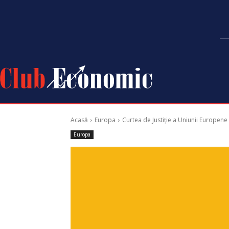
Acasă
Europa
Curtea de Justiție a Uniunii Europene
Europa