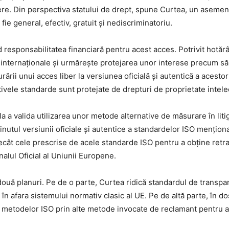
tere. Din perspectiva statului de drept, spune Curtea, un asemene
fie general, efectiv, gratuit și nediscriminatoriu.
esponsabilitatea financiară pentru acest acces. Potrivit hotărâr
e internaționale și urmărește protejarea unor interese precum 
urării unui acces liber la versiunea oficială și autentică a aces
tivele standarde sunt protejate de drepturi de proprietate intele
 a valida utilizarea unor metode alternative de măsurare în liti
ținutul versiunii oficiale și autentice a standardelor ISO menționat
t cele prescrise de acele standarde ISO pentru a obține retrager
alul Oficial al Uniunii Europene.
ouă planuri. Pe de o parte, Curtea ridică standardul de transpare
în afara sistemului normativ clasic al UE. Pe de altă parte, în dosa
a metodelor ISO prin alte metode invocate de reclamant pentru a