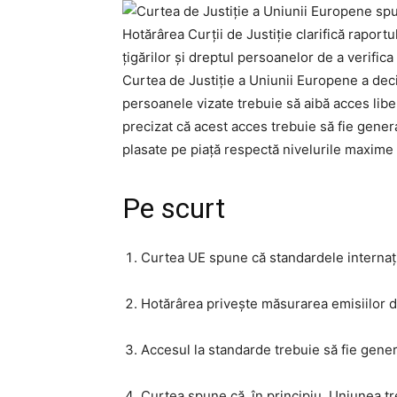
Hotărârea Curții de Justiție clarifică raport
țigărilor și dreptul persoanelor de a verifi
Curtea de Justiție a Uniunii Europene a decis
persoanele vizate trebuie să aibă acces liber
precizat că acest acces trebuie să fie genera
plasate pe piață respectă nivelurile maxime 
Pe scurt
Curtea UE spune că standardele internațio
Hotărârea privește măsurarea emisiilor de
Accesul la standarde trebuie să fie genera
Curtea spune că, în principiu, Uniunea tr