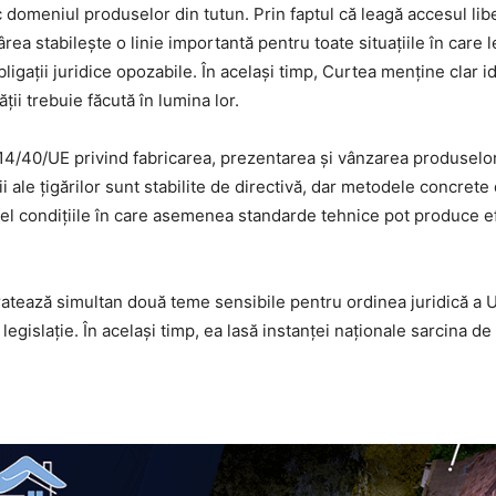
 domeniul produselor din tutun. Prin faptul că leagă accesul libe
rârea stabilește o linie importantă pentru toate situațiile în car
ligații juridice opozabile. În același timp, Curtea menține clar 
ții trebuie făcută în lumina lor.
014/40/UE privind fabricarea, prezentarea și vânzarea produselor
 ale țigărilor sunt stabilite de directivă, dar metodele concrete
tfel condițiile în care asemenea standarde tehnice pot produce e
ratează simultan două teme sensibile pentru ordinea juridică a Un
legislație. În același timp, ea lasă instanței naționale sarcina de 