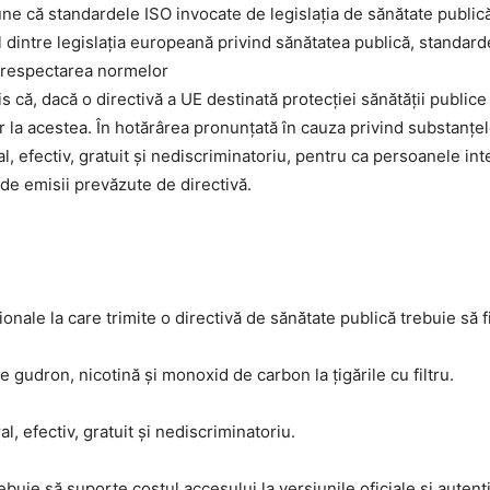
ul dintre legislația europeană privind sănătatea publică, standar
ca respectarea normelor
 că, dacă o directivă a UE destinată protecției sănătății publice 
 la acestea. În hotărârea pronunțată în cauza privind substanțele
l, efectiv, gratuit și nediscriminatoriu, pentru ca persoanele in
de emisii prevăzute de directivă.
nale la care trimite o directivă de sănătate publică trebuie să f
 gudron, nicotină și monoxid de carbon la țigările cu filtru.
l, efectiv, gratuit și nediscriminatoriu.
ebuie să suporte costul accesului la versiunile oficiale și autent