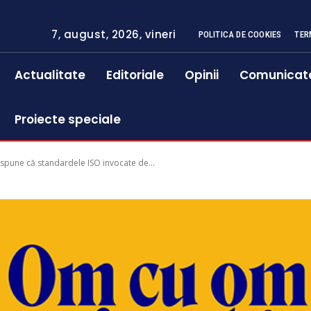
7, august, 2026, vineri
POLITICA DE COOKIES
TER
Actualitate
Editoriale
Opinii
Comunicat
Proiecte speciale
 spune că standardele ISO invocate de...