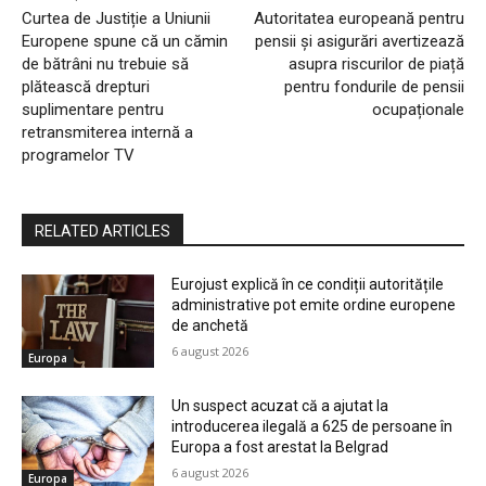
Curtea de Justiție a Uniunii
Autoritatea europeană pentru
Europene spune că un cămin
pensii și asigurări avertizează
de bătrâni nu trebuie să
asupra riscurilor de piață
plătească drepturi
pentru fondurile de pensii
suplimentare pentru
ocupaționale
retransmiterea internă a
programelor TV
RELATED ARTICLES
Eurojust explică în ce condiții autoritățile
administrative pot emite ordine europene
de anchetă
6 august 2026
Europa
Un suspect acuzat că a ajutat la
introducerea ilegală a 625 de persoane în
Europa a fost arestat la Belgrad
6 august 2026
Europa