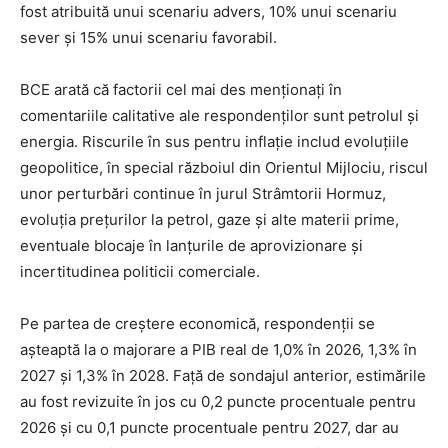
fost atribuită unui scenariu advers, 10% unui scenariu
sever și 15% unui scenariu favorabil.
BCE arată că factorii cel mai des menționați în
comentariile calitative ale respondenților sunt petrolul și
energia. Riscurile în sus pentru inflație includ evoluțiile
geopolitice, în special războiul din Orientul Mijlociu, riscul
unor perturbări continue în jurul Strâmtorii Hormuz,
evoluția prețurilor la petrol, gaze și alte materii prime,
eventuale blocaje în lanțurile de aprovizionare și
incertitudinea politicii comerciale.
Pe partea de creștere economică, respondenții se
așteaptă la o majorare a PIB real de 1,0% în 2026, 1,3% în
2027 și 1,3% în 2028. Față de sondajul anterior, estimările
au fost revizuite în jos cu 0,2 puncte procentuale pentru
2026 și cu 0,1 puncte procentuale pentru 2027, dar au