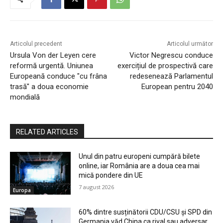
Articolul precedent
Articolul următor
Ursula Von der Leyen cere
Victor Negrescu conduce
reformă urgentă. Uniunea
exercițiul de prospectivă care
Europeană conduce "cu frâna
redesenează Parlamentul
trasă" a doua economie
European pentru 2040
mondială
RELATED ARTICLES
Unul din patru europeni cumpără bilete
online, iar România are a doua cea mai
mică pondere din UE
7 august 2026
Europa
60% dintre susținătorii CDU/CSU și SPD din
Germania văd China ca rival sau adversar