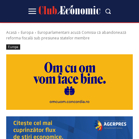
Acasă
Europa
Europarlamentarii acuză Comisia că abandonează
reforma fiscală sub presiunea statelor membre
Europa