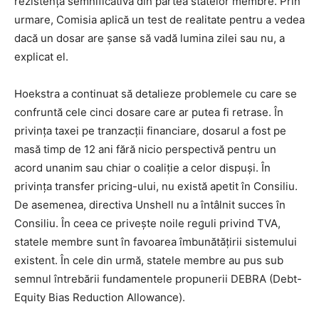
rezistență semnificativă din partea statelor membre. Prin
urmare, Comisia aplică un test de realitate pentru a vedea
dacă un dosar are șanse să vadă lumina zilei sau nu, a
explicat el.
Hoekstra a continuat să detalieze problemele cu care se
confruntă cele cinci dosare care ar putea fi retrase. În
privința taxei pe tranzacții financiare, dosarul a fost pe
masă timp de 12 ani fără nicio perspectivă pentru un
acord unanim sau chiar o coaliție a celor dispuși. În
privința transfer pricing-ului, nu există apetit în Consiliu.
De asemenea, directiva Unshell nu a întâlnit succes în
Consiliu. În ceea ce privește noile reguli privind TVA,
statele membre sunt în favoarea îmbunătățirii sistemului
existent. În cele din urmă, statele membre au pus sub
semnul întrebării fundamentele propunerii DEBRA (Debt-
Equity Bias Reduction Allowance).