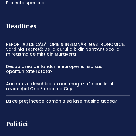
Proiecte speciale
Headlines
REPORTAJ DE CĂLĂTORIE & ÎNSEMNĂRI GASTRONOMICE.
Sardinia secretă: De la aurul alb din Sant’Antioco la
mireasma de mirt din Muravera
Decuplarea de fondurile europene: risc sau
oportunitate ratată?
Auchan va deschide un nou magazin în cartierul
rezidențial One Floreasca City
La ce preț începe România să lase mașina acasă?
Politici