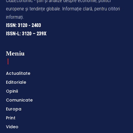
ClubEconomic - știri și analize despre economie, politici
europene și tendințe globale. Informație clară, pentru cititori
informați.
ISSN: 3120 - 2403
ISSN-L: 3120 – 239X
Meniu
Actualitate
Editoriale
Opinii
Comunicate
Europa
Print
Video