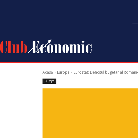
Acasă
Europa
Eurostat: Deficitul bugetar al Românie
Europa