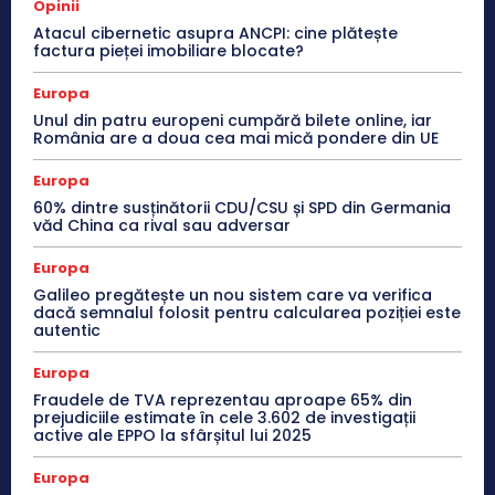
Opinii
Atacul cibernetic asupra ANCPI: cine plătește
factura pieței imobiliare blocate?
Europa
Unul din patru europeni cumpără bilete online, iar
România are a doua cea mai mică pondere din UE
Europa
60% dintre susținătorii CDU/CSU și SPD din Germania
văd China ca rival sau adversar
Europa
Galileo pregătește un nou sistem care va verifica
dacă semnalul folosit pentru calcularea poziției este
autentic
Europa
Fraudele de TVA reprezentau aproape 65% din
prejudiciile estimate în cele 3.602 de investigații
active ale EPPO la sfârșitul lui 2025
Europa