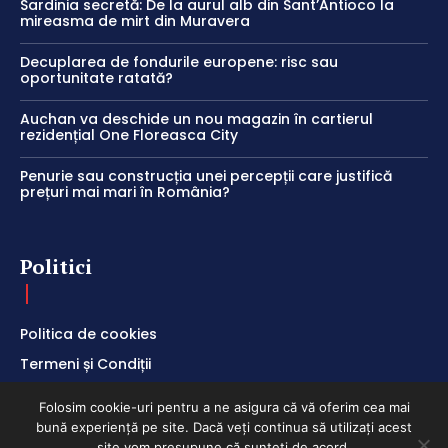
Sardinia secretă: De la aurul alb din Sant’Antioco la
mireasma de mirt din Muravera
Decuplarea de fondurile europene: risc sau
oportunitate ratată?
Auchan va deschide un nou magazin în cartierul
rezidențial One Floreasca City
Penurie sau construcția unei percepții care justifică
prețuri mai mari în România?
Politici
Politica de cookies
Termeni și Condiții
Politica de Confidențialitate
Folosim cookie-uri pentru a ne asigura că vă oferim cea mai
bună experiență pe site. Dacă veți continua să utilizați acest
site vom presupune că sunteți de acord.