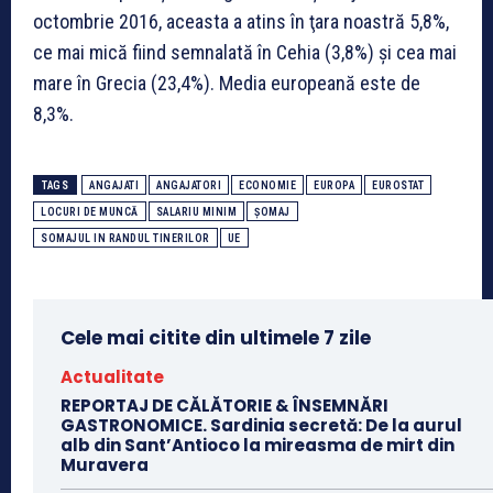
octombrie 2016, aceasta a atins în ţara noastră 5,8%,
ce mai mică fiind semnalată în Cehia (3,8%) şi cea mai
mare în Grecia (23,4%). Media europeană este de
8,3%.
TAGS
ANGAJATI
ANGAJATORI
ECONOMIE
EUROPA
EUROSTAT
LOCURI DE MUNCĂ
SALARIU MINIM
ȘOMAJ
SOMAJUL IN RANDUL TINERILOR
UE
Cele mai citite din ultimele 7 zile
Actualitate
REPORTAJ DE CĂLĂTORIE & ÎNSEMNĂRI
GASTRONOMICE. Sardinia secretă: De la aurul
alb din Sant’Antioco la mireasma de mirt din
Muravera