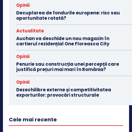
Opinii
Decuplarea de fondurile europene: risc sau
oportunitate ratată?
Actualitate
Auchan va deschide un nou magazin în
cartierul rezidențial One Floreasca City
Opinii
Penurie sau construcția unei percepții care
justifică prețuri mai mari în România?
Opinii
Dezechilibre externe și competitivitatea
exporturilor: provocări structurale
Cele mai recente