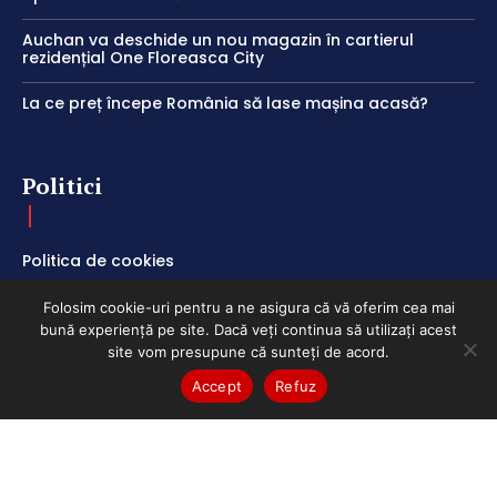
Auchan va deschide un nou magazin în cartierul
rezidențial One Floreasca City
La ce preț începe România să lase mașina acasă?
Politici
Politica de cookies
Termeni și Condiții
Folosim cookie-uri pentru a ne asigura că vă oferim cea mai
Politica de Confidențialitate
bună experiență pe site. Dacă veți continua să utilizați acest
site vom presupune că sunteți de acord.
Accept
Refuz
ClubEconomic @2026