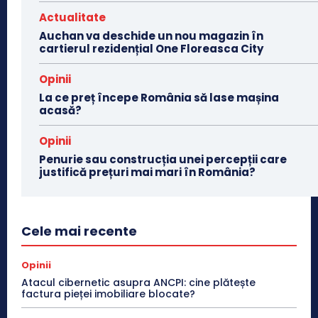
Actualitate
Auchan va deschide un nou magazin în
cartierul rezidențial One Floreasca City
Opinii
La ce preț începe România să lase mașina
acasă?
Opinii
Penurie sau construcția unei percepții care
justifică prețuri mai mari în România?
Cele mai recente
Opinii
Atacul cibernetic asupra ANCPI: cine plătește
factura pieței imobiliare blocate?