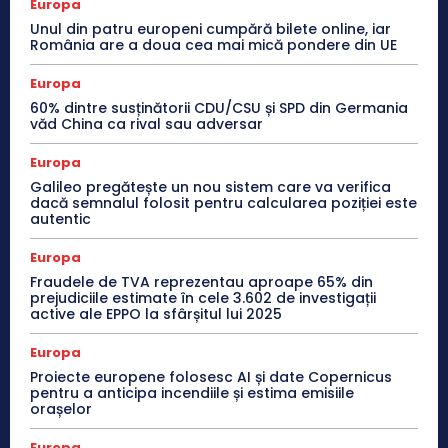
Europa
Unul din patru europeni cumpără bilete online, iar
România are a doua cea mai mică pondere din UE
Europa
60% dintre susținătorii CDU/CSU și SPD din Germania
văd China ca rival sau adversar
Europa
Galileo pregătește un nou sistem care va verifica
dacă semnalul folosit pentru calcularea poziției este
autentic
Europa
Fraudele de TVA reprezentau aproape 65% din
prejudiciile estimate în cele 3.602 de investigații
active ale EPPO la sfârșitul lui 2025
Europa
Proiecte europene folosesc AI și date Copernicus
pentru a anticipa incendiile și estima emisiile
orașelor
Europa