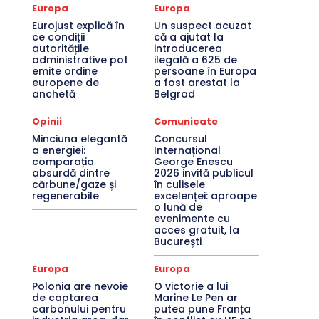
Europa
Europa
Eurojust explică în
Un suspect acuzat
ce condiții
că a ajutat la
autoritățile
introducerea
administrative pot
ilegală a 625 de
emite ordine
persoane în Europa
europene de
a fost arestat la
anchetă
Belgrad
Opinii
Comunicate
Minciuna elegantă
Concursul
a energiei:
Internațional
comparația
George Enescu
absurdă dintre
2026 invită publicul
cărbune/gaze și
în culisele
regenerabile
excelenței: aproape
o lună de
evenimente cu
acces gratuit, la
București
Europa
Europa
Polonia are nevoie
O victorie a lui
de captarea
Marine Le Pen ar
carbonului pentru
putea pune Franța