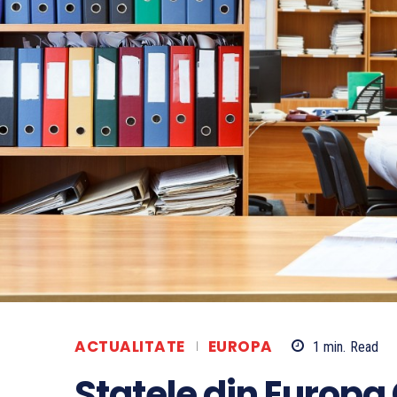
ACTUALITATE
EUROPA
1
min.
Read
Statele din Europa C