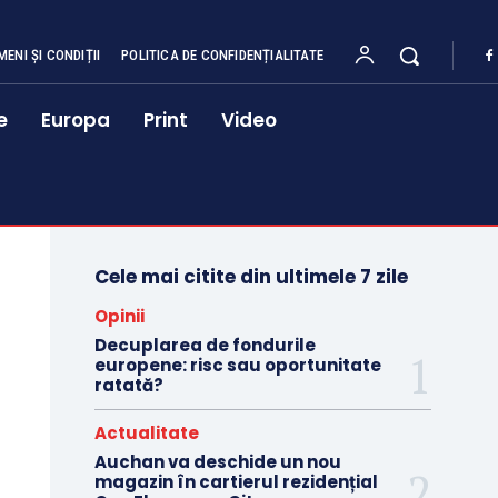
MENI ȘI CONDIȚII
POLITICA DE CONFIDENȚIALITATE
e
Europa
Print
Video
Cele mai citite din ultimele 7 zile
Opinii
Decuplarea de fondurile
europene: risc sau oportunitate
ratată?
Actualitate
Auchan va deschide un nou
magazin în cartierul rezidențial