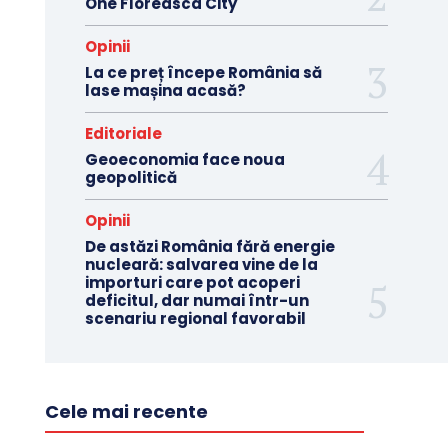
One Floreasca City
Opinii
La ce preț începe România să
lase mașina acasă?
Editoriale
Geoeconomia face noua
geopolitică
Opinii
De astăzi România fără energie
nucleară: salvarea vine de la
importuri care pot acoperi
deficitul, dar numai într-un
scenariu regional favorabil
Cele mai recente