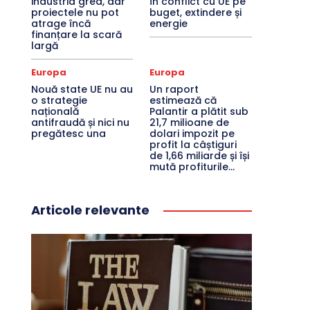
industria grea, dar
în conflict cu UE pe
proiectele nu pot
buget, extindere și
atrage încă
energie
finanțare la scară
largă
Europa
Europa
Nouă state UE nu au
Un raport
o strategie
estimează că
națională
Palantir a plătit sub
antifraudă și nici nu
21,7 milioane de
pregătesc una
dolari impozit pe
profit la câștiguri
de 1,66 miliarde și își
mută profiturile...
Articole relevante