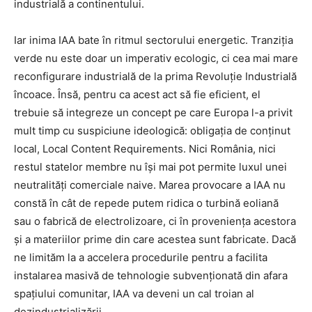
industrială a continentului.
Iar inima IAA bate în ritmul sectorului energetic. Tranziția
verde nu este doar un imperativ ecologic, ci cea mai mare
reconfigurare industrială de la prima Revoluție Industrială
încoace. Însă, pentru ca acest act să fie eficient, el
trebuie să integreze un concept pe care Europa l-a privit
mult timp cu suspiciune ideologică: obligația de conținut
local, Local Content Requirements. Nici România, nici
restul statelor membre nu își mai pot permite luxul unei
neutralități comerciale naive. Marea provocare a IAA nu
constă în cât de repede putem ridica o turbină eoliană
sau o fabrică de electrolizoare, ci în proveniența acestora
și a materiilor prime din care acestea sunt fabricate. Dacă
ne limităm la a accelera procedurile pentru a facilita
instalarea masivă de tehnologie subvenționată din afara
spațiului comunitar, IAA va deveni un cal troian al
dezindustrializării.