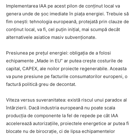
Implementarea IAA pe acest pilon de conținut local va
genera unde de șoc imediate în piața energiei. Trebuie să
fim onești: tehnologia europeană, protejată prin clauze de
conținut local, va fi, cel puțin inițial, mai scumpă decât
alternativele asiatice masiv subvenționate.
Presiunea pe prețul energiei: obligația de a folosi
echipamente „Made in EU” ar putea crește costurile de
capital, CAPEX, ale noilor proiecte regenerabile. Aceasta
va pune presiune pe facturile consumatorilor europeni, o
factură politică greu de decontat.
Viteza versus suveranitatea: există riscul unui paradox al
întârzierii. Dacă industria europeană nu poate scala
producția de componente la fel de repede pe cât IAA
accelerează autorizațiile, proiectele energetice ar putea fi
blocate nu de birocrație, ci de lipsa echipamentelor