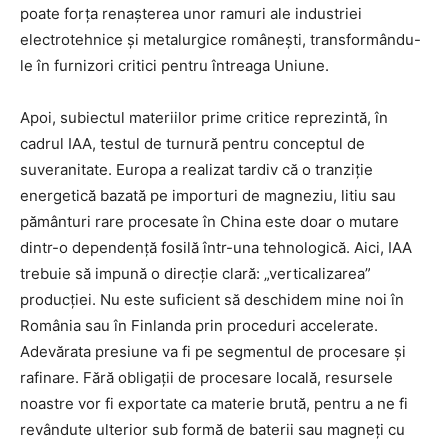
poate forța renașterea unor ramuri ale industriei
electrotehnice și metalurgice românești, transformându-
le în furnizori critici pentru întreaga Uniune.
Apoi, subiectul materiilor prime critice reprezintă, în
cadrul IAA, testul de turnură pentru conceptul de
suveranitate. Europa a realizat tardiv că o tranziție
energetică bazată pe importuri de magneziu, litiu sau
pământuri rare procesate în China este doar o mutare
dintr-o dependență fosilă într-una tehnologică. Aici, IAA
trebuie să impună o direcție clară: „verticalizarea”
producției. Nu este suficient să deschidem mine noi în
România sau în Finlanda prin proceduri accelerate.
Adevărata presiune va fi pe segmentul de procesare și
rafinare. Fără obligații de procesare locală, resursele
noastre vor fi exportate ca materie brută, pentru a ne fi
revândute ulterior sub formă de baterii sau magneți cu