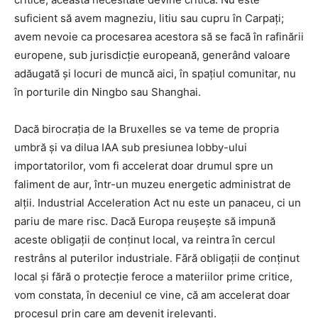
suficient să avem magneziu, litiu sau cupru în Carpați;
avem nevoie ca procesarea acestora să se facă în rafinării
europene, sub jurisdicție europeană, generând valoare
adăugată și locuri de muncă aici, în spațiul comunitar, nu
în porturile din Ningbo sau Shanghai.
Dacă birocrația de la Bruxelles se va teme de propria
umbră și va dilua IAA sub presiunea lobby-ului
importatorilor, vom fi accelerat doar drumul spre un
faliment de aur, într-un muzeu energetic administrat de
alții. Industrial Acceleration Act nu este un panaceu, ci un
pariu de mare risc. Dacă Europa reușește să impună
aceste obligații de conținut local, va reintra în cercul
restrâns al puterilor industriale. Fără obligații de conținut
local și fără o protecție feroce a materiilor prime critice,
vom constata, în deceniul ce vine, că am accelerat doar
procesul prin care am devenit irelevanți.