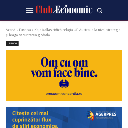
Acasă
Europa
Kaja Kallas ridică relația UE-Australia la nivel strategic
și leagă securitatea globală...
Europa