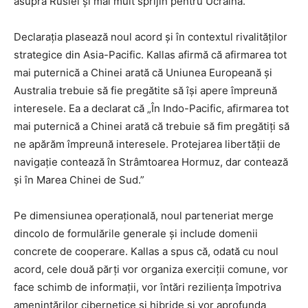
asupra Rusiei și mai mult sprijin pentru Ucraina.”
Declarația plasează noul acord și în contextul rivalităților
strategice din Asia-Pacific. Kallas afirmă că afirmarea tot
mai puternică a Chinei arată că Uniunea Europeană și
Australia trebuie să fie pregătite să își apere împreună
interesele. Ea a declarat că „În Indo-Pacific, afirmarea tot
mai puternică a Chinei arată că trebuie să fim pregătiți să
ne apărăm împreună interesele. Protejarea libertății de
navigație contează în Strâmtoarea Hormuz, dar contează
și în Marea Chinei de Sud.”
Pe dimensiunea operațională, noul parteneriat merge
dincolo de formulările generale și include domenii
concrete de cooperare. Kallas a spus că, odată cu noul
acord, cele două părți vor organiza exerciții comune, vor
face schimb de informații, vor întări reziliența împotriva
amenințărilor cibernetice și hibride și vor aprofunda