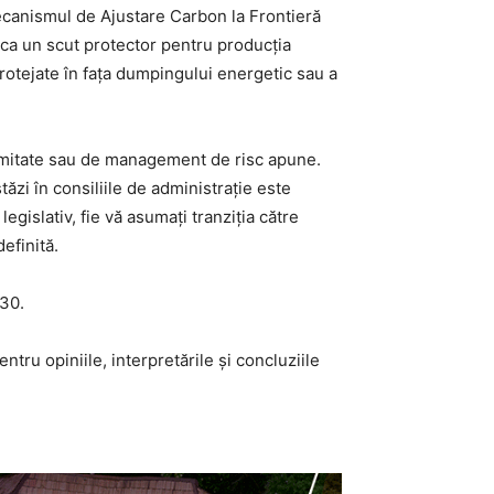
ecanismul de Ajustare Carbon la Frontieră
a ca un scut protector pentru producția
rotejate în fața dumpingului energetic sau a
ormitate sau de management de risc apune.
zi în consiliile de administrație este
egislativ, fie vă asumați tranziția către
efinită.
030.
tru opiniile, interpretările și concluziile