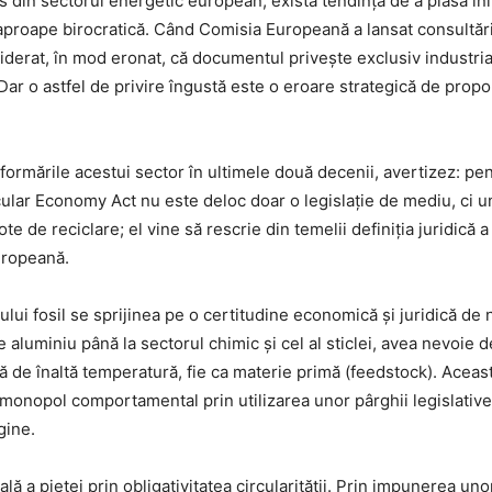
ss din sectorul energetic european, există tendința de a plasa ini
re aproape birocratică. Când Comisia Europeană a lansat consultă
nsiderat, în mod eronat, că documentul privește exclusiv indust
Dar o astfel de privire îngustă este o eroare strategică de propo
ormările acestui sector în ultimele două decenii, avertizez: pent
ular Economy Act nu este deloc doar o legislație de mediu, ci un
de reciclare; el vine să rescrie din temelii definiția juridică a 
uropeană.
lui fosil se sprijinea pe o certitudine economică și juridică de
e aluminiu până la sectorul chimic și cel al sticlei, avea nevoie
ă de înaltă temperatură, fie ca materie primă (feedstock). Aceas
monopol comportamental prin utilizarea unor pârghii legislative 
gine.
rală a pieței prin obligativitatea circularității. Prin impunerea unor