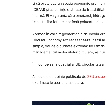
și să protejeze un spațiu economic premium
(CBAM) și cu cerințele stricte de trasabilit
internă. El va garanta că biometanul, hidrog
importurilor ieftine, dar înalt poluante, din a
Vremea în care reglementările de mediu erau
Circular Economy Act redesenează însăși arh
simplă, dar de o duritate extremă: fie rămâneț
managementul moleculelor circulare, asigurâ
În noul peisaj industrial al UE, circularitate
Articolele de opinie publicate de
2EU.bruss
exprimate le aparține acestora.