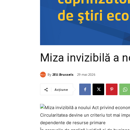
Miza invizibilă a 
By
2EU.Brussels
29 mai 2026
Acțiune
Circularitatea devine un criteriu tot mai imp
dependente de resurse primare