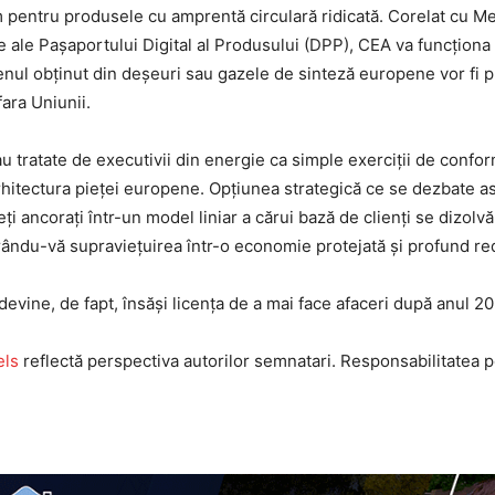
 pentru produsele cu amprentă circulară ridicată. Corelat cu M
ate ale Pașaportului Digital al Produsului (DPP), CEA va funcțion
enul obținut din deșeuri sau gazele de sinteză europene vor fi p
fara Uniunii.
 tratate de executivii din energie ca simple exerciții de conf
itectura pieței europene. Opțiunea strategică ce se dezbate astă
i ancorați într-un model liniar a cărui bază de clienți se dizolvă l
ndu-vă supraviețuirea într-o economie protejată și profund red
a devine, de fapt, însăși licența de a mai face afaceri după anul 2
els
reflectă perspectiva autorilor semnatari. Responsabilitatea pen