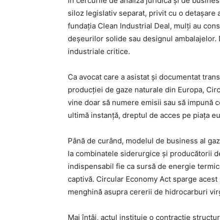
În cercurile de analiză juridică și de busine
siloz legislativ separat, privit cu o detașa
fundația Clean Industrial Deal, mulți au co
deșeurilor solide sau designul ambalajelor. 
industriale critice.
Ca avocat care a asistat și documentat transf
producției de gaze naturale din Europa, Circ
vine doar să numere emisii sau să impună cote 
ultimă instanță, dreptul de acces pe piața e
Până de curând, modelul de business al gazu
la combinatele siderurgice și producătorii d
indispensabil fie ca sursă de energie termic
captivă. Circular Economy Act sparge acest 
menghină asupra cererii de hidrocarburi vir
Mai întâi, actul instituie o contracție structu