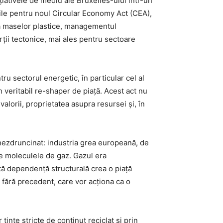
țiativele de mediu ale Bruxelles-ului într-un
rile pentru noul Circular Economy Act (CEA),
ria maselor plastice, managementul
rții tectonice, mai ales pentru sectoare
ru sectorul energetic, în particular cel al
 veritabil re-shaper de piață. Acest act nu
valorii, proprietatea asupra resursei și, în
 nezdruncinat: industria grea europeană, de
 de moleculele de gaz. Gazul era
tă dependență structurală crea o piață
fără precedent, care vor acționa ca o
 ținte stricte de conținut reciclat și prin