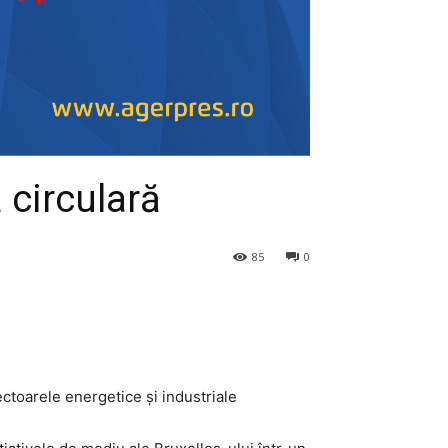
 circulară
85
0
ectoarele energetice și industriale