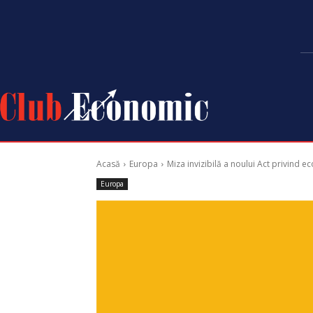
Acasă
Europa
Miza invizibilă a noului Act privind e
Europa