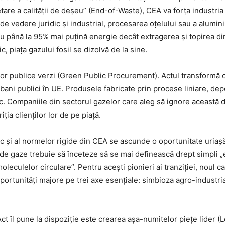
tare a calității de deșeu” (End-of-Waste), CEA va forța industri
e vedere juridic și industrial, procesarea oțelului sau a alumini
 cu până la 95% mai puțină energie decât extragerea și topirea d
c, piața gazului fosil se dizolvă de la sine.
iilor publice verzi (Green Public Procurement). Actul transformă cri
n bani publici în UE. Produsele fabricate prin procese liniare, d
c. Companiile din sectorul gazelor care aleg să ignore această d
iția clienților lor de pe piață.
c și al normelor rigide din CEA se ascunde o oportunitate uriașă d
 de gaze trebuie să înceteze să se mai definească drept simpli „e
moleculelor circulare”. Pentru acești pionieri ai tranziției, noul c
ortunități majore pe trei axe esențiale: simbioza agro-industrial
t îl pune la dispoziție este crearea așa-numitelor piețe lider (