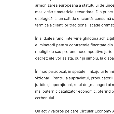
armonizarea europeană a statutului de „înce
masiv către materiale secundare. Din punct d
ecologică, ci un salt de eficiență: consumă
termică a clienților tradiționali scade dramati
În al doilea rând, intervine ghilotina achiziț
eliminatorii pentru contractele finanțate di
neeligibile sau profund necompetitive juridi
decret; ele vor asista, pur și simplu, la dispar
În mod paradoxal, în spatele limbajului tehni
vizionari. Pentru a supraviețui, producătorii
juridic și operațional, rolul de „manageri ai 
mai puternic catalizator economic, oferind op
carbonului.
Un activ valoros pe care Circular Economy Ac