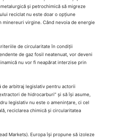
a metalurgică și petrochimică să migreze
ului reciclat nu este doar o opțiune
in minereuri virgine. Când nevoia de energie
teriile de circularitate în condiții
ependente de gaz fosil neatenuat, vor deveni
inamică nu vor fi neapărat interzise prin
e arbitraj legislativ pentru actorii
xtractori de hidrocarburi” și să își asume,
adru legislativ nu este o amenințare, ci cel
ă, reciclarea chimică și circularitatea
Lead Markets). Europa își propune să izoleze