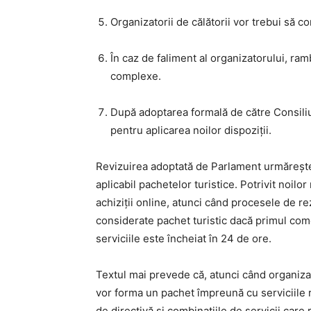
Organizatorii de călătorii vor trebui să c
În caz de faliment al organizatorului, ramb
complexe.
După adoptarea formală de către Consiliu 
pentru aplicarea noilor dispoziții.
Revizuirea adoptată de Parlament urmărește s
aplicabil pachetelor turistice. Potrivit noilo
achiziții online, atunci când procesele de re
considerate pachet turistic dacă primul comer
serviciile este încheiat în 24 de ore.
Textul mai prevede că, atunci când organizat
vor forma un pachet împreună cu serviciile re
de directivă și combinațiile de servicii care