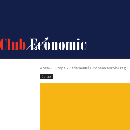
Acasă
Europa
Parlamentul European aprobă reguli no
Europa