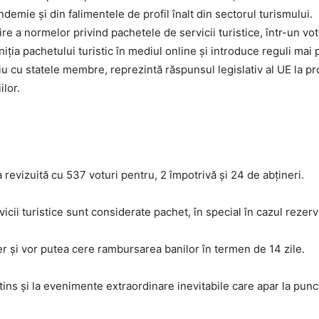
ndemie și din falimentele de profil înalt din sectorul turismului.
e a normelor privind pachetele de servicii turistice, într-un vot c
ția pachetului turistic în mediul online și introduce reguli mai 
riu cu statele membre, reprezintă răspunsul legislativ al UE la 
ilor.
revizuită cu 537 voturi pentru, 2 împotrivă și 24 de abțineri.
vicii turistice sunt considerate pachet, în special în cazul rezervă
 și vor putea cere rambursarea banilor în termen de 14 zile.
xtins și la evenimente extraordinare inevitabile care apar la punc