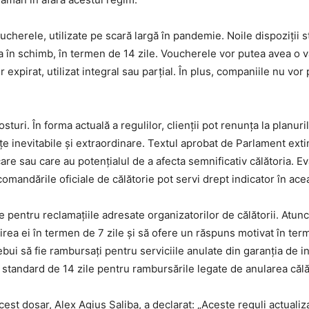
 voucherele, utilizate pe scară largă în pandemie. Noile dispoziții
în schimb, în termen de 14 zile. Voucherele vor putea avea o vala
expirat, utilizat integral sau parțial. În plus, companiile nu vor 
osturi. În forma actuală a regulilor, clienții pot renunța la planur
nțe inevitabile și extraordinare. Textul aprobat de Parlament ext
are sau care au potențialul de a afecta semnificativ călătoria. E
ecomandările oficiale de călătorie pot servi drept indicator în ace
 pentru reclamațiile adresate organizatorilor de călătorii. Atun
irea ei în termen de 7 zile și să ofere un răspuns motivat în term
trebui să fie rambursați pentru serviciile anulate din garanția de 
 standard de 14 zile pentru rambursările legate de anularea căl
est dosar, Alex Agius Saliba, a declarat: „Aceste reguli actuali