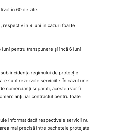
ivat în 60 de zile.
 respectiv în 9 luni în cazuri foarte
 luni pentru transpunere și încă 6 luni
ă sub incidența regimului de protecție
care sunt rezervate serviciile. În cazul unei
de comercianți separați, acestea vor fi
omercianți, iar contractul pentru toate
buie informat dacă respectivele servicii nu
tarea mai precisă între pachetele protejate