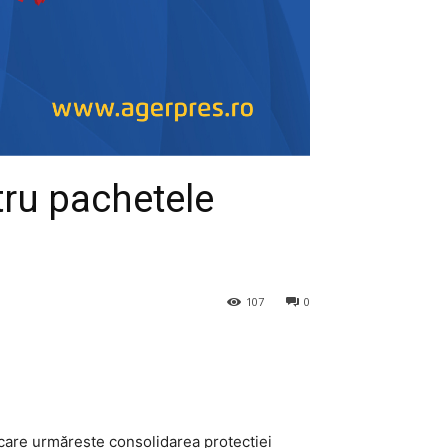
tru pachetele
107
0
 care urmărește consolidarea protecției