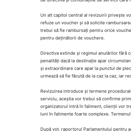
Un alt capitol central al revizuirii privește
refuze un voucher și să solicite rambursarea 
trebui să fie rambursați pentru orice voucher 
pentru deținătorii de vouchere.
Directiva extinde și regimul anulărilor fără c
penalități dacă la destinație apar circumsta
și extraordinare care apar la punctul de plec
urmează să fie făcută de la caz la caz, iar r
Revizuirea introduce și termene procedurale
serviciu, aceștia vor trebui să confirme prim
organizatorul intră în faliment, clienții vor 
luni în falimente foarte complexe. Termenul
După vot, raportorul Parlamentului pentru ac