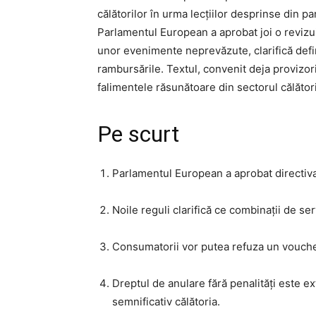
călătorilor în urma lecțiilor desprinse din pa
Parlamentul European a aprobat joi o revizuir
unor evenimente neprevăzute, clarifică defini
rambursările. Textul, convenit deja provizo
falimentele răsunătoare din sectorul călători
Pe scurt
Parlamentul European a aprobat directiva 
Noile reguli clarifică ce combinații de ser
Consumatorii vor putea refuza un voucher
Dreptul de anulare fără penalități este e
semnificativ călătoria.