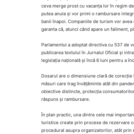
ceva merge prost cu vacanța lor în regim de p
putea anula și vor primi o rambursare integr
banii înapoi. Companiile de turism vor avea o
garanta că, atunci când apare un faliment, pi
Parlamentul a adoptat directiva cu 537 de vo
publicarea textului în Jurnalul Oficial și in
legislația națională și încă 6 luni pentru a în
Dosarul are o dimensiune clară de corecție l
măsuri care trag învățăminte atât din pandemi
obiective distincte, protecția consumatorilor
răspuns și rambursare.
În plan practic, una dintre cele mai importan
turistice create prin procese de rezervare on
procedural asupra organizatorilor, atât prin 