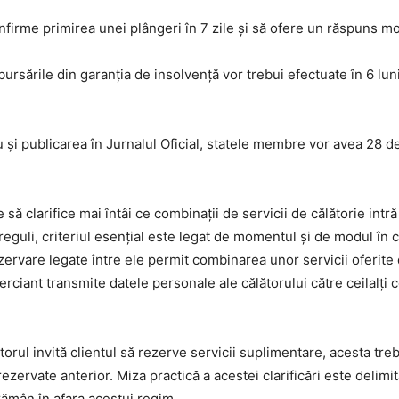
onfirme primirea unei plângeri în 7 zile și să ofere un răspuns mot
ursările din garanția de insolvență vor trebui efectuate în 6 luni,
și publicarea în Jurnalul Oficial, statele membre vor avea 28 de
ă clarifice mai întâi ce combinații de servicii de călătorie intr
r reguli, criteriul esențial este legat de momentul și de modul în 
zervare legate între ele permit combinarea unor servicii oferite 
ciant transmite datele personale ale călătorului către ceilalți c
orul invită clientul să rezerve servicii suplimentare, acesta tre
zervate anterior. Miza practică a acestei clarificări este delimi
 rămân în afara acestui regim.