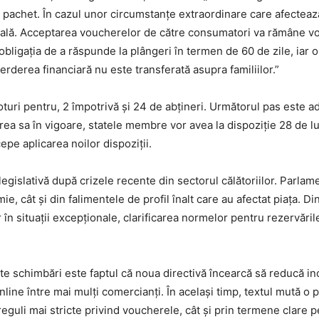
achet. În cazul unor circumstanțe extraordinare care afectează or
ală. Acceptarea voucherelor de către consumatori va rămâne volu
bligația de a răspunde la plângeri în termen de 60 de zile, iar o
erderea financiară nu este transferată asupra familiilor.”
turi pentru, 2 împotrivă și 24 de abțineri. Următorul pas este 
trarea sa în vigoare, statele membre vor avea la dispoziție 28 de l
cepe aplicarea noilor dispoziții.
egislativă după crizele recente din sectorul călătoriilor. Parlam
e, cât și din falimentele de profil înalt care au afectat piața. D
 în situații excepționale, clarificarea normelor pentru rezervăril
te schimbări este faptul că noua directivă încearcă să reducă inc
line între mai mulți comercianți. În același timp, textul mută o 
reguli mai stricte privind voucherele, cât și prin termene clare p