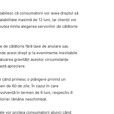
 stabilesc că consumatorii vor avea dreptul să
bilitate maximă de 12 luni, iar clienții vor
putea limita alegerea serviciilor de călătorie
ile de călătorie fără taxe de anulare sau
inde acest drept și la evenimente inevitabile
valuarea gravității acestor circumstanțe
astă apreciere.
ci când primesc o plângere privind un
en de 60 de zile. În cazul în care
insolvență în termen de 6 luni, respectiv 9
ătoriei rămâne neschimbat.
zate vor proteja consumatorii atunci când