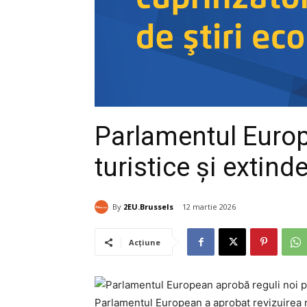
Parlamentul Europ
turistice și extind
By
2EU.Brussels
12 martie 2026
Acțiune
Parlamentul European a aprobat revizuirea n