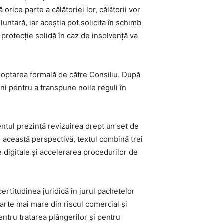
ice parte a călătoriei lor, călătorii vor
ntară, iar aceștia pot solicita în schimb
 protecție solidă în caz de insolvență va
adoptarea formală de către Consiliu. După
uni pentru a transpune noile reguli în
entul prezintă revizuirea drept un set de
in această perspectivă, textul combină trei
e digitale și accelerarea procedurilor de
ertitudinea juridică în jurul pachetelor
parte mai mare din riscul comercial și
entru tratarea plângerilor și pentru