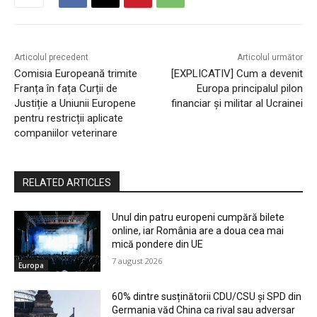
Articolul precedent
Articolul următor
Comisia Europeană trimite
[EXPLICATIV] Cum a devenit
Franța în fața Curții de
Europa principalul pilon
Justiție a Uniunii Europene
financiar și militar al Ucrainei
pentru restricții aplicate
companiilor veterinare
RELATED ARTICLES
Unul din patru europeni cumpără bilete
online, iar România are a doua cea mai
mică pondere din UE
7 august 2026
Europa
60% dintre susținătorii CDU/CSU și SPD din
Germania văd China ca rival sau adversar