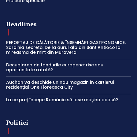
Proiecte speciale
Headlines
REPORTAJ DE CĂLĂTORIE & ÎNSEMNĂRI GASTRONOMICE.
Sardinia secretă: De la aurul alb din Sant’Antioco la
mireasma de mirt din Muravera
Decuplarea de fondurile europene: risc sau
oportunitate ratată?
Auchan va deschide un nou magazin în cartierul
rezidențial One Floreasca City
La ce preț începe România să lase mașina acasă?
Politici