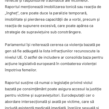
reflecte și răspunsurile traumatice ale victimelor.
Raportul menționează imobilizarea tonică sau reacția de
„îngheț”, care poate duce la paralizie temporară,
imobilitate și pierderea capacității de a vorbi, precum și
reacția de supunere excesivă, care poate apărea ca
strategie de supraviețuire sub constrângere.
Parlamentul își reiterează cererea ca violența bazată pe
gen să fie adăugată la lista infracțiunilor recunoscute la
nivelul UE. O astfel de includere ar consolida baza pentru
acțiune legislativă europeană în combaterea violenței
împotriva femeilor.
Raportul susține că numai o legislație privind violul
bazată pe consimțământ poate asigura accesul la justiție
pentru victime și supraviețuitori. Eurodeputații cer o
abordare intersecțională și axată pe victime, care să
includă asistență medicală imediată, îngrijire sexuală și