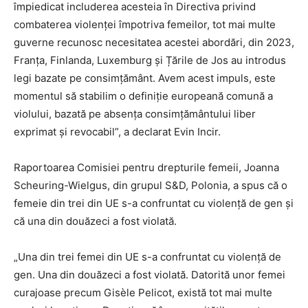
împiedicat includerea acesteia în Directiva privind
combaterea violenței împotriva femeilor, tot mai multe
guverne recunosc necesitatea acestei abordări, din 2023,
Franța, Finlanda, Luxemburg și Țările de Jos au introdus
legi bazate pe consimțământ. Avem acest impuls, este
momentul să stabilim o definiție europeană comună a
violului, bazată pe absența consimțământului liber
exprimat și revocabil”, a declarat Evin Incir.
Raportoarea Comisiei pentru drepturile femeii, Joanna
Scheuring-Wielgus, din grupul S&D, Polonia, a spus că o
femeie din trei din UE s-a confruntat cu violență de gen și
că una din douăzeci a fost violată.
„Una din trei femei din UE s-a confruntat cu violență de
gen. Una din douăzeci a fost violată. Datorită unor femei
curajoase precum Gisèle Pelicot, există tot mai multe