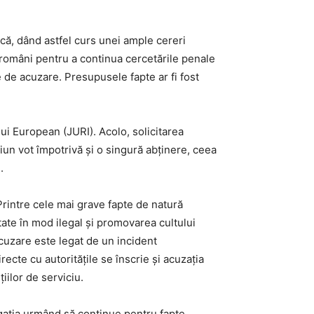
că, dând astfel curs unei ample cereri
r români pentru a continua cercetările penale
 de acuzare. Presupusele fapte ar fi fost
lui European (JURI). Acolo, solicitarea
ciun vot împotrivă și o singură abținere, ceea
.
 Printre cele mai grave fapte de natură
ate în mod ilegal și promovarea cultului
cuzare este legat de un incident
ecte cu autoritățile se înscrie și acuzația
țiilor de serviciu.
igația urmând să continue pentru fapte