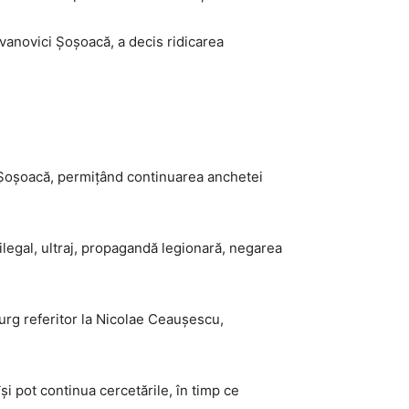
vanovici Șoșoacă, a decis ridicarea
ei Șoșoacă, permițând continuarea anchetei
 ilegal, ultraj, propagandă legionară, negarea
ourg referitor la Nicolae Ceaușescu,
i pot continua cercetările, în timp ce