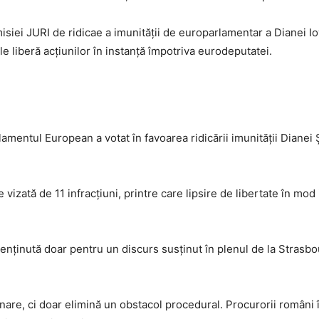
siei JURI de ridicae a imunității de europarlamentar a Dianei Io
le liberă acțiunilor în instanță împotriva eurodeputatei.
lamentul European a votat în favoarea ridicării imunității Dian
 vizată de 11 infracțiuni, printre care lipsire de libertate în mod
menținută doar pentru un discurs susținut în plenul de la Strasb
are, ci doar elimină un obstacol procedural. Procurorii români îș