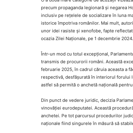
precum propaganda legionară și negarea Holo
inclusiv pe rețelele de socializare în luna m
istorice împotriva românilor. Mai mult, aut
unor idei rasiste și xenofobe, fapte reflecta
ocazia Zilei Naționale, pe 1 decembrie 2024
Într-un mod cu totul excepțional, Parlamentu
transmis de procurorii români. Această exce
februarie 2025, în cadrul căruia aceasta a fă
respectivă, desfășurată în interiorul forului
astfel să permită o anchetă națională pentru 
Din punct de vedere juridic, decizia Parla
vinovăției eurodeputatei. Această procedură
anchetei. Pe tot parcursul procedurilor jud
naționale fiind singurele în măsură să stabi