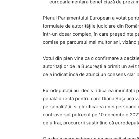
europarlamentara beneficiază de prezumț
Plenul Parlamentului European a votat pentr
formulate de autoritățile judiciare din Româ
într-un dosar complex, în care președinta pa
comise pe parcursul mai multor ani, vizând 
Votul din plen vine ca o confirmare a decizi
autorităților de la București a primit un avi
ce a indicat încă de atunci un consens clar l
Eurodeputații au decis ridicarea imunității p
penală directă pentru care Diana Șoșoacă va
personalității, și glorificarea unei persoan
controversat petrecut pe 10 decembrie 2021, î
de ultraj, procurorii susținând că eurodeputata
O a doua mare categorie de acuzații vizează 