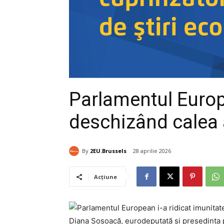
Parlamentul Europ
deschizând calea
By
2EU.Brussels
28 aprilie 2026
Acțiune
Diana Șoșoacă, eurodeputată și președinta p