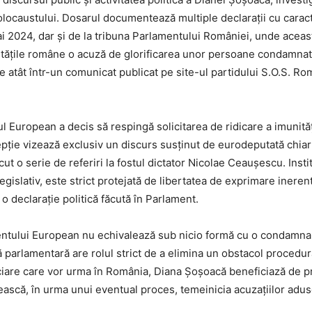
caustului. Dosarul documentează multiple declarații cu caracter
ai 2024, dar și de la tribuna Parlamentului României, unde aceast
oritățile române o acuză de glorificarea unor persoane condamn
te atât într-un comunicat publicat pe site-ul partidului S.O.S. Rom
.
l European a decis să respingă solicitarea de ridicare a imunităț
pție vizează exclusiv un discurs susținut de eurodeputată chiar 
cut o serie de referiri la fostul dictator Nicolae Ceaușescu. Inst
 legislativ, este strict protejată de libertatea de exprimare iner
o declarație politică făcută în Parlament.
mentului European nu echivalează sub nicio formă cu o condamna
 parlamentară are rolul strict de a elimina un obstacol procedur
iciare care vor urma în România, Diana Șoșoacă beneficiază de p
lească, în urma unui eventual proces, temeinicia acuzațiilor adus