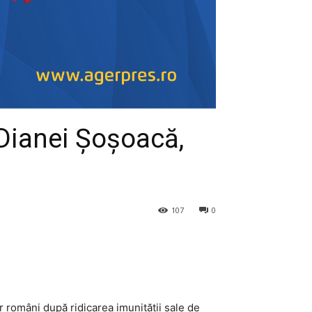
 Dianei Șoșoacă,
107
0
 români după ridicarea imunității sale de