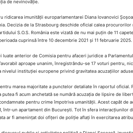
ia de nevinovăție.
u ridicarea imunității europarlamentarei Diana Iovanovici Șoșoa
nia. Decizia de la Strasbourg deschide oficial calea procurorilo
rtidului S.O.S. România este vizată de nu mai puțin de 11 capete
perioada cuprinsă între 10 decembrie 2021 și 11 februarie 2025.
ei luate anterior de Comisia pentru afaceri juridice a Parlamentu
z favorabil aproape unanim, înregistrându-se 17 voturi pentru, ni
a nivelul instituției europene privind gravitatea acuzațiilor aduse
entru marea majoritate a punctelor detaliate în raportul oficial.
 putea fi acum anchetată se numără acuzația de lipsire de libert
e condamnate pentru crime împotriva umanității. Acest capăt de a
ntr-un apartament din București. Tot în sfera interacțiunilor dir
 ar fi amenințat doi ofițeri de poliție aflați în exercitarea atribu
discursul public și activitatea politică a Dianei Șoșoacă, invest