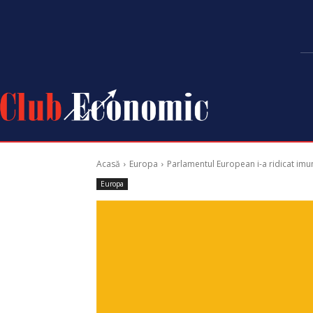
Acasă
Europa
Parlamentul European i-a ridicat im
Europa