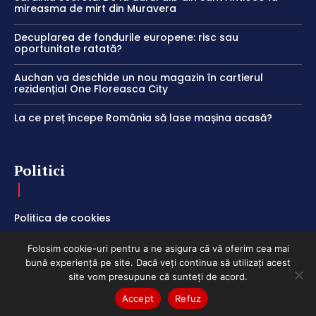
mireasma de mirt din Muravera
Decuplarea de fondurile europene: risc sau
oportunitate ratată?
Auchan va deschide un nou magazin în cartierul
rezidențial One Floreasca City
La ce preț începe România să lase mașina acasă?
Politici
Politica de cookies
Termeni și Condiții
Folosim cookie-uri pentru a ne asigura că vă oferim cea mai
Politica de Confidențialitate
bună experiență pe site. Dacă veți continua să utilizați acest
site vom presupune că sunteți de acord.
Accept
Refuz