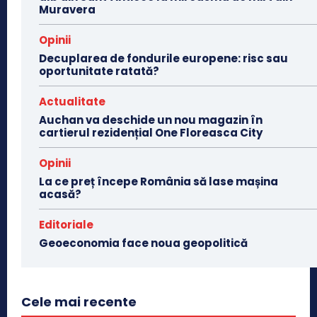
Muravera
Opinii
Decuplarea de fondurile europene: risc sau
oportunitate ratată?
Actualitate
Auchan va deschide un nou magazin în
cartierul rezidențial One Floreasca City
Opinii
La ce preț începe România să lase mașina
acasă?
Editoriale
Geoeconomia face noua geopolitică
Cele mai recente