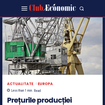
ACTUALITATE
EUROPA
Less than 1
min.
Read
Prețurile producției