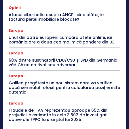
Opinii
Atacul cibernetic asupra ANCPI: cine plătește
factura pieței imobiliare blocate?
Europa
Unul din patru europeni cumpără bilete online, iar
România are a doua cea mai mică pondere din UE
Europa
60% dintre susținătorii CDU/CSU și SPD din Germania
văd China ca rival sau adversar
Europa
Galileo pregătește un nou sistem care va verifica
dacă semnalul folosit pentru calcularea poziției este
autentic
Europa
Fraudele de TVA reprezentau aproape 65% din
prejudiciile estimate în cele 3.602 de investigații
active ale EPPO la sfârșitul lui 2025