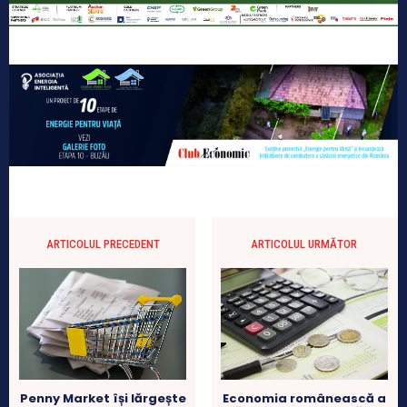
ARTICOLUL PRECEDENT
ARTICOLUL URMĂTOR
Penny Market își lărgește
Economia românească a