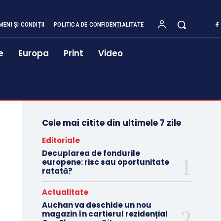
MENI ȘI CONDIȚII
POLITICA DE CONFIDENȚIALITATE
e
Europa
Print
Video
Cele mai citite din ultimele 7 zile
Editoriale
Decuplarea de fondurile
europene: risc sau oportunitate
ratată?
Actualitate
Auchan va deschide un nou
magazin în cartierul rezidențial