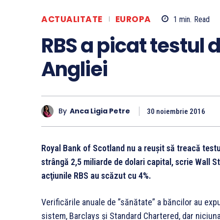
ACTUALITATE
EUROPA
1
min.
Read
RBS a picat testul d
Angliei
By
Anca Ligia Petre
30 noiembrie 2016
Royal Bank of Scotland nu a reuşit să treacă testul
strângă 2,5 miliarde de dolari capital, scrie Wall S
acţiunile RBS au scăzut cu 4%.
Verificările anuale de ”sănătate” a băncilor au expu
sistem, Barclays şi Standard Chartered, dar niciuna 