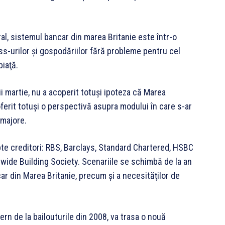
ral, sistemul bancar din marea Britanie este într-o
s-urilor şi gospodăriilor fără probleme pentru cel
piaţă.
nii martie, nu a acoperit totuşi ipoteza că Marea
oferit totuşi o perspectivă asupra modului în care s-ar
 majore.
te creditori: RBS, Barclays, Standard Chartered, HSBC
wide Building Society. Scenariile se schimbă de la an
ar din Marea Britanie, precum şi a necesităţilor de
rn de la bailouturile din 2008, va trasa o nouă