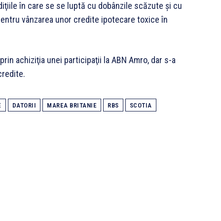
ndiţiile în care se se luptă cu dobânzile scăzute şi cu
pentru vânzarea unor credite ipotecare toxice în
rin achiziţia unei participaţii la ABN Amro, dar s-a
credite.
E
DATORII
MAREA BRITANIE
RBS
SCOTIA