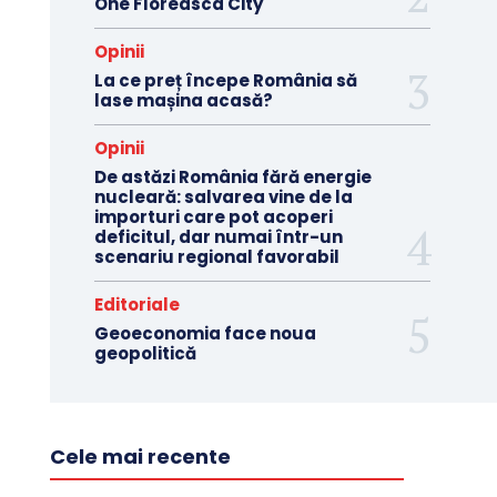
One Floreasca City
Opinii
La ce preț începe România să
lase mașina acasă?
Opinii
De astăzi România fără energie
nucleară: salvarea vine de la
importuri care pot acoperi
deficitul, dar numai într-un
scenariu regional favorabil
Editoriale
Geoeconomia face noua
geopolitică
Cele mai recente