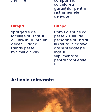
„ieftinire”
companii la
calcularea
garanțiilor pentru
instrumentele
derivate
Europa
Europa
Spargerile de
Comisia spune că
locuințe au scăzut
peste 70.000 de
cu 38% în UE într-un
persoane au intrat
deceniu, dar au
în Ceuta în câteva
rămas peste
ore și pregătește
minimul din 2021
măsuri
suplimentare
pentru frontierele
UE
Articole relevante