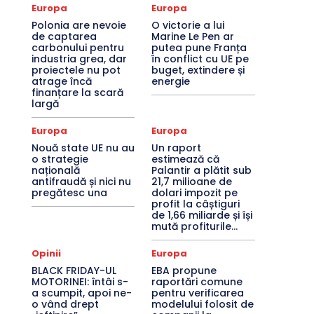
Europa
Europa
Polonia are nevoie
O victorie a lui
de captarea
Marine Le Pen ar
carbonului pentru
putea pune Franța
industria grea, dar
în conflict cu UE pe
proiectele nu pot
buget, extindere și
atrage încă
energie
finanțare la scară
largă
Europa
Europa
Nouă state UE nu au
Un raport
o strategie
estimează că
națională
Palantir a plătit sub
antifraudă și nici nu
21,7 milioane de
pregătesc una
dolari impozit pe
profit la câștiguri
de 1,66 miliarde și își
mută profiturile...
Opinii
Europa
BLACK FRIDAY-UL
EBA propune
MOTORINEI: întâi s-
raportări comune
a scumpit, apoi ne-
pentru verificarea
o vând drept
modelului folosit de