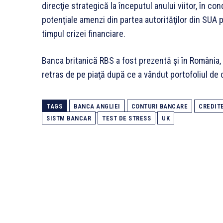
direcţie strategică la începutul anului viitor, în co
potenţiale amenzi din partea autorităţilor din SUA 
timpul crizei financiare.
Banca britanică RBS a fost prezentă şi în România, p
retras de pe piaţă după ce a vândut portofoliul de 
TAGS
BANCA ANGLIEI
CONTURI BANCARE
CREDIT
SISTM BANCAR
TEST DE STRESS
UK