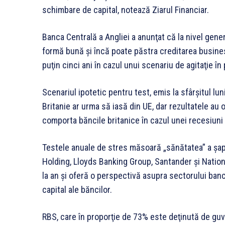
schimbare de capital, notează Ziarul Financiar.
Banca Centrală a Angliei a anunţat că la nivel gene
formă bună şi încă poate păstra creditarea busines
puţin cinci ani în cazul unui scenariu de agitaţie în 
Scenariul ipotetic pentru test, emis la sfârşitul lu
Britanie ar urma să iasă din UE, dar rezultatele au 
comporta băncile britanice în cazul unei recesiuni
Testele anuale de stres măsoară „sănătatea” a şap
Holding, Lloyds Banking Group, Santander şi Nation
la an şi oferă o perspectivă asupra sectorului banc
capital ale băncilor.
RBS, care în proporţie de 73% este deţinută de guve