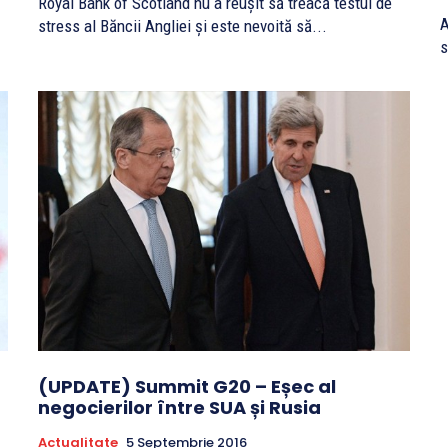
Royal Bank of Scotland nu a reuşit să treacă testul de
A
stress al Băncii Angliei şi este nevoită să...
s
(UPDATE) Summit G20 – Eșec al
negocierilor între SUA și Rusia
Actualitate
5 Septembrie 2016