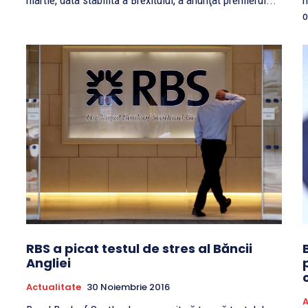
martie, data stabilită a Brexitului, a anunţat premierul...
m
o
RBS a picat testul de stres al Băncii
Angliei
Actualitate
30 Noiembrie 2016
A