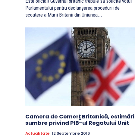
Este oficial! Guvernul britanic trebuie să solicite votul
Parlamentului pentru declanşarea procedurii de
scoatere a Marii Britanii din Uniunea...
Camera de Comerţ Britanică, estimări
sumbre privind PIB-ul Regatului Unit
Actualitate
12 Septembrie 2016