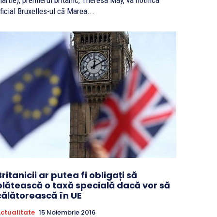
artie), premierul britanic, Theresa May, va notifica
ficial Bruxelles-ul că Marea...
Britanicii ar putea fi obligați să
plătească o taxă specială dacă vor să
călătorească în UE
ctualitate
15 Noiembrie 2016