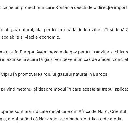
ep ca pe un proiect prin care România deschide o direcție impo
mult gaz natural, atât pentru perioada de tranziție, cât și după 
 scalabile și viabile economic.
atural în Europa. Avem nevoie de gaz pentru tranziție și chiar ș
re, extinse la scară largă și vor deveni un caz de afaceri concret
Cipru în promovarea rolului gazului natural în Europa.
 privind metanul și despre modul în care acesta ar trebui aplica
opene sunt mai ridicate decât cele din Africa de Nord, Orientul M
vegia, menționând că Norvegia are standarde ridicate de mediu.