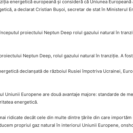
anziția energetică europeană și consideră că Uniunea Europeană a
etică, a declarat Cristian Bușoi, secretar de stat în Ministerul E
eputul proiectului Neptun Deep rolul gazului natural în tranziție
iectului Neptun Deep, rolul gazului natural în tranziție. A fost 
energetică declanșată de războiul Rusiei împotriva Ucrainei, Eur
orul Uniunii Europene are două avantaje majore: standarde de med
ritatea energetică.
i ridicate decât cele din multe dintre țările din care importăm g
ucem propriul gaz natural în interiorul Uniunii Europene, onsho