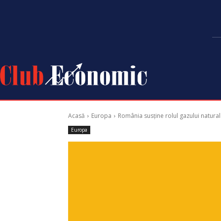
Acasă
Europa
România susține rolul gazului natural 
Europa