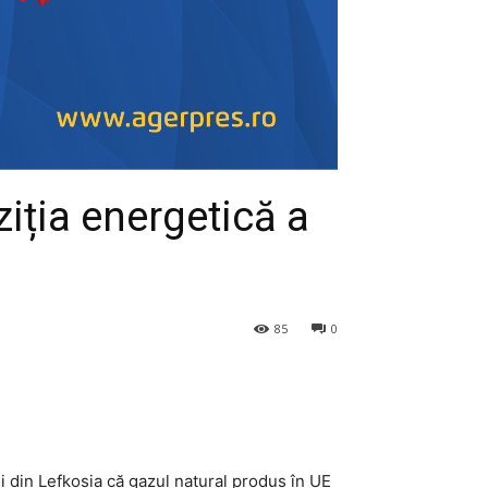
ziția energetică a
85
0
ei din Lefkosia că gazul natural produs în UE