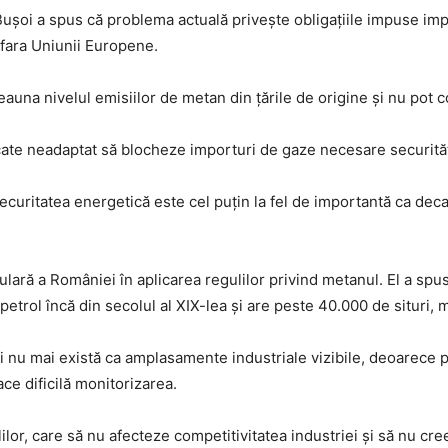
ușoi a spus că problema actuală privește obligațiile impuse importa
 afara Uniunii Europene.
eauna nivelul emisiilor de metan din țările de origine și nu pot c
plicate neadaptat să blocheze importuri de gaze necesare securită
 securitatea energetică este cel puțin la fel de importantă ca de
iculară a României în aplicarea regulilor privind metanul. El a s
 petrol încă din secolul al XIX-lea și are peste 40.000 de situri,
i nu mai există ca amplasamente industriale vizibile, deoarece pe
ace dificilă monitorizarea.
ilor, care să nu afecteze competitivitatea industriei și să nu cr