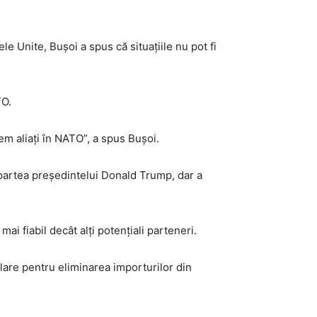
e Unite, Bușoi a spus că situațiile nu pot fi
TO.
tem aliați în NATO”, a spus Bușoi.
n partea președintelui Donald Trump, dar a
mai fiabil decât alți potențiali parteneri.
are pentru eliminarea importurilor din