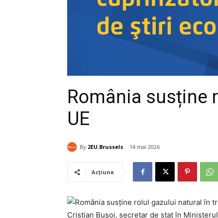
România susține ro
UE
By
2EU.Brussels
14 mai 2026
Acțiune
Cristian Bușoi, secretar de stat în Ministeru