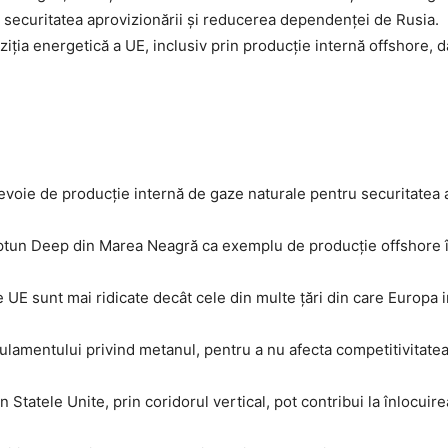
 securitatea aprovizionării și reducerea dependenței de Rusia.
ziția energetică a UE, inclusiv prin producție internă offshore, d
evoie de producție internă de gaze naturale pentru securitatea a
eptun Deep din Marea Neagră ca exemplu de producție offshore î
 UE sunt mai ridicate decât cele din multe țări din care Europa 
lamentului privind metanul, pentru a nu afecta competitivitatea 
 Statele Unite, prin coridorul vertical, pot contribui la înlocuir