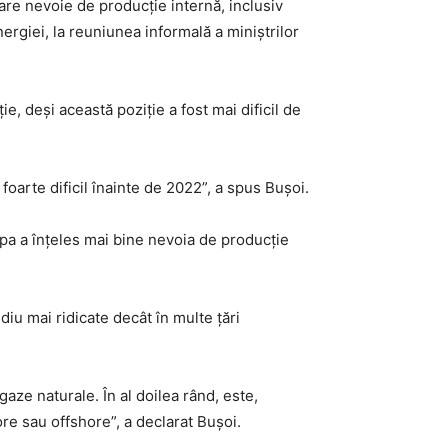
re nevoie de producție internă, inclusiv
nergiei, la reuniunea informală a miniștrilor
, deși această poziție a fost mai dificil de
foarte dificil înainte de 2022”, a spus Bușoi.
opa a înțeles mai bine nevoia de producție
iu mai ridicate decât în multe țări
aze naturale. În al doilea rând, este,
re sau offshore”, a declarat Bușoi.