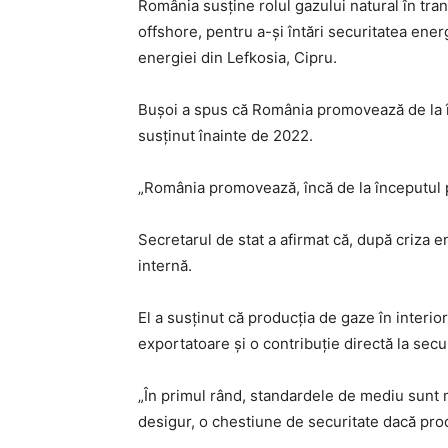
România susține rolul gazului natural în tr
offshore, pentru a-și întări securitatea energ
energiei din Lefkosia, Cipru.
Bușoi a spus că România promovează de la înc
susținut înainte de 2022.
„România promovează, încă de la începutul pro
Secretarul de stat a afirmat că, după criza 
internă.
El a susținut că producția de gaze în interi
exportatoare și o contribuție directă la secu
„În primul rând, standardele de mediu sunt ma
desigur, o chestiune de securitate dacă prod