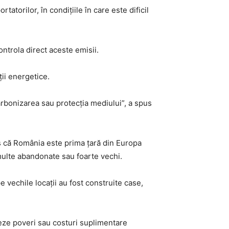
torilor, în condițiile în care este dificil
ontrola direct aceste emisii.
ții energetice.
carbonizarea sau protecția mediului”, a spus
pus că România este prima țară din Europa
 multe abandonate sau foarte vechi.
 vechile locații au fost construite case,
eeze poveri sau costuri suplimentare