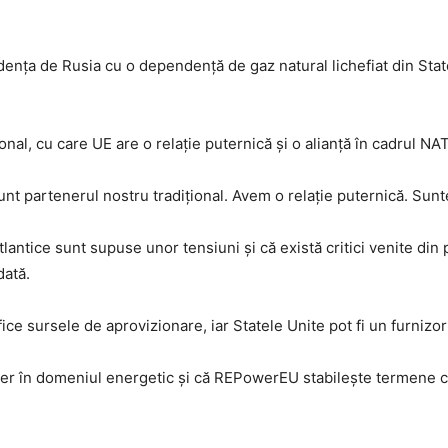
ența de Rusia cu o dependență de gaz natural lichefiat din Statel
onal, cu care UE are o relație puternică și o alianță în cadrul NA
 sunt partenerul nostru tradițional. Avem o relație puternică. Sun
atlantice sunt supuse unor tensiuni și că există critici venite di
dată.
fice sursele de aprovizionare, iar Statele Unite pot fi un furnizor 
ner în domeniul energetic și că REPowerEU stabilește termene cl