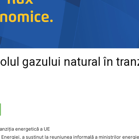
lul gazului natural în tran
l Energiei, a susținut la reuniunea informală a miniștrilor energi