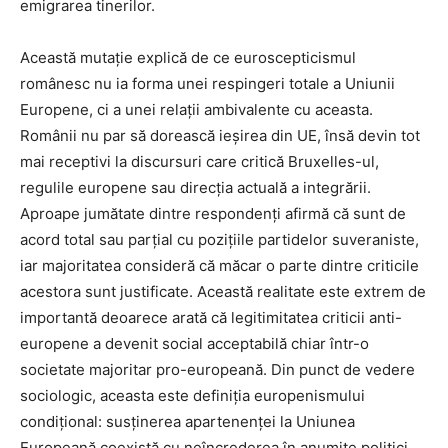
emigrarea tinerilor.
Această mutație explică de ce euroscepticismul
românesc nu ia forma unei respingeri totale a Uniunii
Europene, ci a unei relații ambivalente cu aceasta.
Românii nu par să dorească ieșirea din UE, însă devin tot
mai receptivi la discursuri care critică Bruxelles-ul,
regulile europene sau direcția actuală a integrării.
Aproape jumătate dintre respondenți afirmă că sunt de
acord total sau parțial cu pozițiile partidelor suveraniste,
iar majoritatea consideră că măcar o parte dintre criticile
acestora sunt justificate. Această realitate este extrem de
importantă deoarece arată că legitimitatea criticii anti-
europene a devenit social acceptabilă chiar într-o
societate majoritar pro-europeană. Din punct de vedere
sociologic, aceasta este definiția europenismului
condițional: susținerea apartenenței la Uniunea
Europeană coexistă cu neîncrederea în anumite politici,