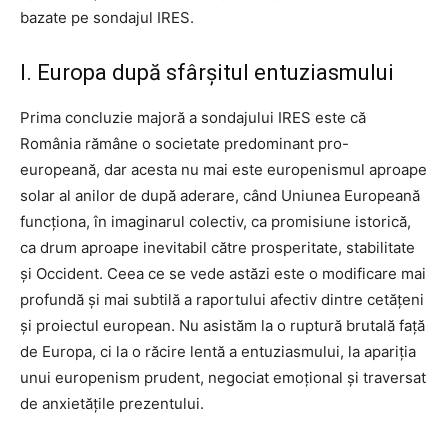
bazate pe sondajul IRES.
I. Europa după sfârșitul entuziasmului
Prima concluzie majoră a sondajului IRES este că
România rămâne o societate predominant pro-
europeană, dar acesta nu mai este europenismul aproape
solar al anilor de după aderare, când Uniunea Europeană
funcționa, în imaginarul colectiv, ca promisiune istorică,
ca drum aproape inevitabil către prosperitate, stabilitate
și Occident. Ceea ce se vede astăzi este o modificare mai
profundă și mai subtilă a raportului afectiv dintre cetățeni
și proiectul european. Nu asistăm la o ruptură brutală față
de Europa, ci la o răcire lentă a entuziasmului, la apariția
unui europenism prudent, negociat emoțional și traversat
de anxietățile prezentului.