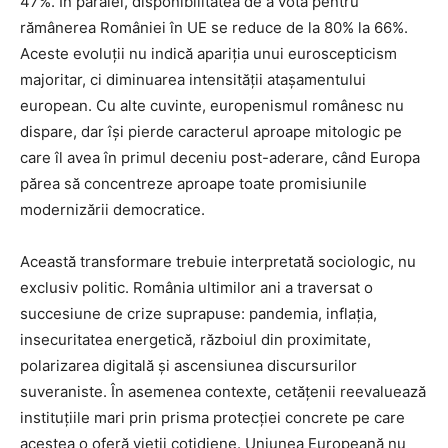
47%. În paralel, disponibilitatea de a vota pentru
rămânerea României în UE se reduce de la 80% la 66%.
Aceste evoluții nu indică apariția unui euroscepticism
majoritar, ci diminuarea intensității atașamentului
european. Cu alte cuvinte, europenismul românesc nu
dispare, dar își pierde caracterul aproape mitologic pe
care îl avea în primul deceniu post-aderare, când Europa
părea să concentreze aproape toate promisiunile
modernizării democratice.
Această transformare trebuie interpretată sociologic, nu
exclusiv politic. România ultimilor ani a traversat o
succesiune de crize suprapuse: pandemia, inflația,
insecuritatea energetică, războiul din proximitate,
polarizarea digitală și ascensiunea discursurilor
suveraniste. În asemenea contexte, cetățenii reevaluează
instituțiile mari prin prisma protecției concrete pe care
acestea o oferă vieții cotidiene. Uniunea Europeană nu