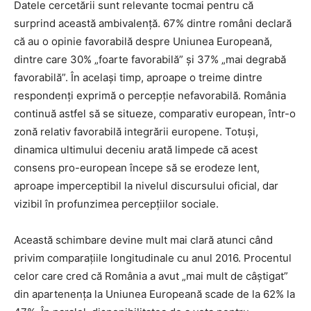
Datele cercetării sunt relevante tocmai pentru că
surprind această ambivalență. 67% dintre români declară
că au o opinie favorabilă despre Uniunea Europeană,
dintre care 30% „foarte favorabilă” și 37% „mai degrabă
favorabilă”. În același timp, aproape o treime dintre
respondenți exprimă o percepție nefavorabilă. România
continuă astfel să se situeze, comparativ european, într-o
zonă relativ favorabilă integrării europene. Totuși,
dinamica ultimului deceniu arată limpede că acest
consens pro-european începe să se erodeze lent,
aproape imperceptibil la nivelul discursului oficial, dar
vizibil în profunzimea percepțiilor sociale.
Această schimbare devine mult mai clară atunci când
privim comparațiile longitudinale cu anul 2016. Procentul
celor care cred că România a avut „mai mult de câștigat”
din apartenența la Uniunea Europeană scade de la 62% la