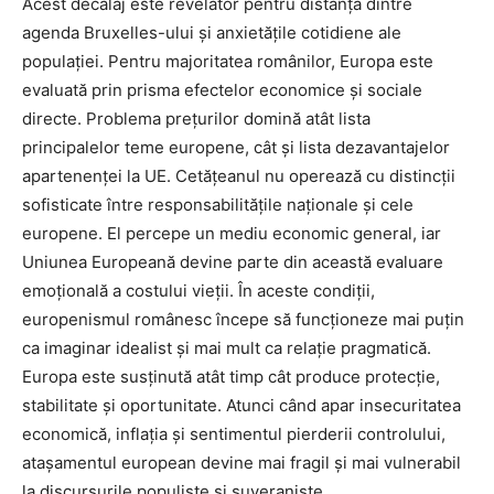
Acest decalaj este revelator pentru distanța dintre
agenda Bruxelles-ului și anxietățile cotidiene ale
populației. Pentru majoritatea românilor, Europa este
evaluată prin prisma efectelor economice și sociale
directe. Problema prețurilor domină atât lista
principalelor teme europene, cât și lista dezavantajelor
apartenenței la UE. Cetățeanul nu operează cu distincții
sofisticate între responsabilitățile naționale și cele
europene. El percepe un mediu economic general, iar
Uniunea Europeană devine parte din această evaluare
emoțională a costului vieții. În aceste condiții,
europenismul românesc începe să funcționeze mai puțin
ca imaginar idealist și mai mult ca relație pragmatică.
Europa este susținută atât timp cât produce protecție,
stabilitate și oportunitate. Atunci când apar insecuritatea
economică, inflația și sentimentul pierderii controlului,
atașamentul european devine mai fragil și mai vulnerabil
la discursurile populiste și suveraniste.