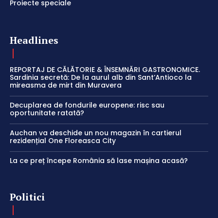
Proiecte speciale
Headlines
REPORTAJ DE CĂLĂTORIE & ÎNSEMNĂRI GASTRONOMICE.
Sardinia secretă: De la aurul alb din Sant’Antioco la
mireasma de mirt din Muravera
Decuplarea de fondurile europene: risc sau
oportunitate ratată?
Auchan va deschide un nou magazin în cartierul
rezidențial One Floreasca City
La ce preț începe România să lase mașina acasă?
Politici