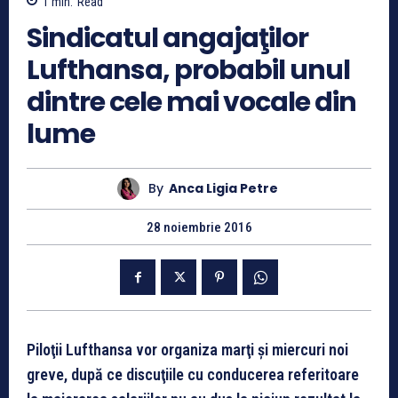
1
min.
Read
Sindicatul angajaţilor
Lufthansa, probabil unul
dintre cele mai vocale din
lume
By
Anca Ligia Petre
28 noiembrie 2016
Piloţii Lufthansa vor organiza marţi şi miercuri noi
greve, după ce discuţiile cu conducerea referitoare