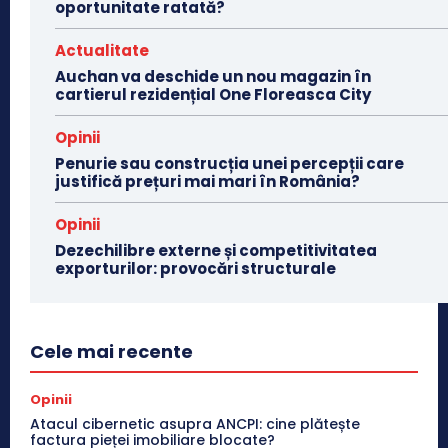
oportunitate ratată?
Actualitate
Auchan va deschide un nou magazin în
cartierul rezidențial One Floreasca City
Opinii
Penurie sau construcția unei percepții care
justifică prețuri mai mari în România?
Opinii
Dezechilibre externe și competitivitatea
exporturilor: provocări structurale
Cele mai recente
Opinii
Atacul cibernetic asupra ANCPI: cine plătește
factura pieței imobiliare blocate?