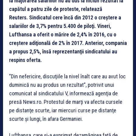
la majorarea salariilor nu au dus la niciun rezultat la
capătul a patru zile de proteste, relatează
Reuters. Sindicatul cere încă din 2012 o creştere a
salariilor de 3,7% pentru 5.400 de piloţi. Vineri,
Lufthansa a oferit o mărire de 2,4% în 2016, cu o
creştere adiţională de 2% în 2017. Anterior, compania
a propus 2,5%, însă reprezentanţii sindicatului au
respins oferta.
”Din nefericire, discuţiile la nivel înalt care au avut loc
duminică nu au produs un rezultat”, potrivit unui
comunicat al sindicatului V, informează agenţia de
presă News.ro. Protestul de marţi va afecta cursele
pe distanţe scurte, iar miercuri curse pe distanţe
scurte şi lungi, în afara Germaniei.
Lufthansa, care şi-a exprimat dezamăgirea faţă de