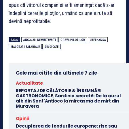
spus că viitorul companiei ar fi ameninţat dacă s-ar
îndeplini cererile piloţilor, urmând ca unele rute să
devină neprofitabile.
TAGS
ANGAJATI NEMULTUMITI
GREVA PILOTILOR
LUFTHANSA
MAJORARI SALARIALE
SINDICATE
Cele mai citite din ultimele 7 zile
Actualitate
REPORTAJ DE CĂLĂTORIE & ÎNSEMNĂRI
GASTRONOMICE. Sardinia secretă: De la aurul
alb din Sant’Antioco la mireasma de mirt din
Muravera
Opinii
Decuplarea de fondurile europene: risc sau