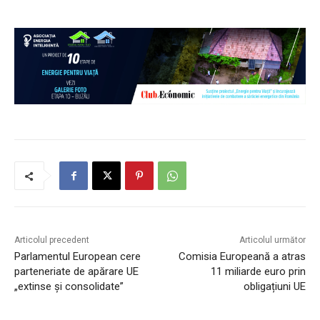
Articolul precedent
Articolul următor
Parlamentul European cere
Comisia Europeană a atras
parteneriate de apărare UE
11 miliarde euro prin
„extinse și consolidate”
obligațiuni UE