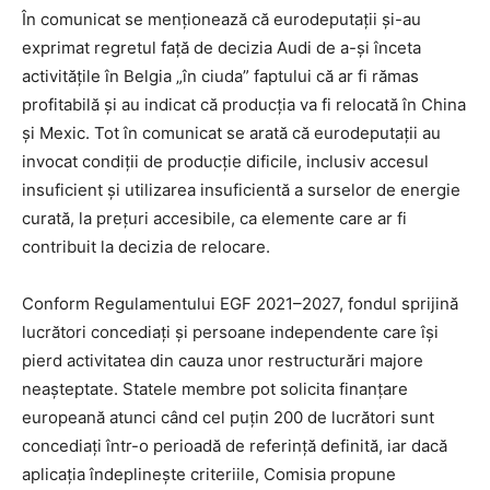
În comunicat se menționează că eurodeputații și-au
exprimat regretul față de decizia Audi de a-și înceta
activitățile în Belgia „în ciuda” faptului că ar fi rămas
profitabilă și au indicat că producția va fi relocată în China
și Mexic. Tot în comunicat se arată că eurodeputații au
invocat condiții de producție dificile, inclusiv accesul
insuficient și utilizarea insuficientă a surselor de energie
curată, la prețuri accesibile, ca elemente care ar fi
contribuit la decizia de relocare.
Conform Regulamentului EGF 2021–2027, fondul sprijină
lucrători concediați și persoane independente care își
pierd activitatea din cauza unor restructurări majore
neașteptate. Statele membre pot solicita finanțare
europeană atunci când cel puțin 200 de lucrători sunt
concediați într-o perioadă de referință definită, iar dacă
aplicația îndeplinește criteriile, Comisia propune