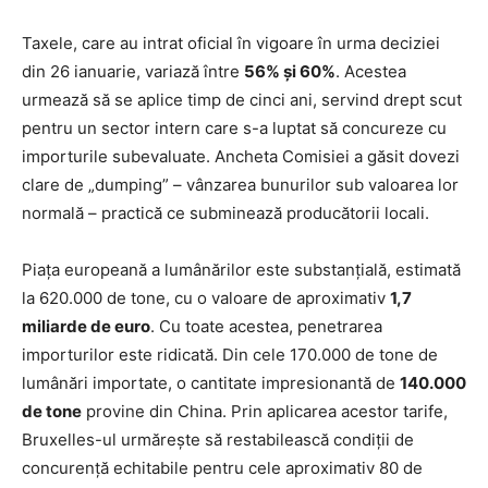
Taxele, care au intrat oficial în vigoare în urma deciziei
din 26 ianuarie, variază între
56% și 60%
. Acestea
urmează să se aplice timp de cinci ani, servind drept scut
pentru un sector intern care s-a luptat să concureze cu
importurile subevaluate. Ancheta Comisiei a găsit dovezi
clare de „dumping” – vânzarea bunurilor sub valoarea lor
normală – practică ce subminează producătorii locali.
Piața europeană a lumânărilor este substanțială, estimată
la 620.000 de tone, cu o valoare de aproximativ
1,7
miliarde de euro
. Cu toate acestea, penetrarea
importurilor este ridicată. Din cele 170.000 de tone de
lumânări importate, o cantitate impresionantă de
140.000
de tone
provine din China. Prin aplicarea acestor tarife,
Bruxelles-ul urmărește să restabilească condiții de
concurență echitabile pentru cele aproximativ 80 de