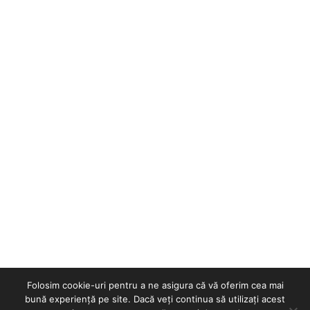
Folosim cookie-uri pentru a ne asigura că vă oferim cea mai
bună experiență pe site. Dacă veți continua să utilizați acest