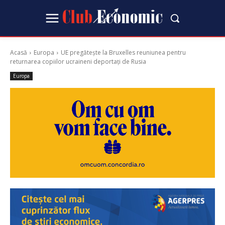
Acasă
Europa
UE pregătește la Bruxelles reuniunea pentru
returnarea copiilor ucraineni deportați de Rusia
Europa