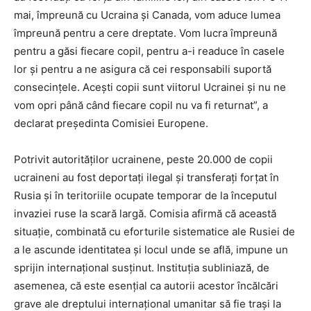
mai, împreună cu Ucraina și Canada, vom aduce lumea
împreună pentru a cere dreptate. Vom lucra împreună
pentru a găsi fiecare copil, pentru a-i readuce în casele
lor și pentru a ne asigura că cei responsabili suportă
consecințele. Acești copii sunt viitorul Ucrainei și nu ne
vom opri până când fiecare copil nu va fi returnat”, a
declarat președinta Comisiei Europene.
Potrivit autorităților ucrainene, peste 20.000 de copii
ucraineni au fost deportați ilegal și transferați forțat în
Rusia și în teritoriile ocupate temporar de la începutul
invaziei ruse la scară largă. Comisia afirmă că această
situație, combinată cu eforturile sistematice ale Rusiei de
a le ascunde identitatea și locul unde se află, impune un
sprijin internațional susținut. Instituția subliniază, de
asemenea, că este esențial ca autorii acestor încălcări
grave ale dreptului internațional umanitar să fie trași la