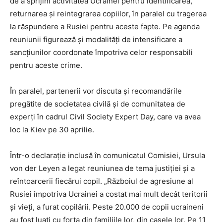
de a sprijini activitatea Ucrainei pentru identificarea,
returnarea și reintegrarea copiilor, în paralel cu tragerea
la răspundere a Rusiei pentru aceste fapte. Pe agenda
reuniunii figurează și modalități de intensificare a
sancțiunilor coordonate împotriva celor responsabili
pentru aceste crime.
În paralel, partenerii vor discuta și recomandările
pregătite de societatea civilă și de comunitatea de
experți în cadrul Civil Society Expert Day, care va avea
loc la Kiev pe 30 aprilie.
Într-o declarație inclusă în comunicatul Comisiei, Ursula
von der Leyen a legat reuniunea de tema justiției și a
reîntoarcerii fiecărui copil. „Războiul de agresiune al
Rusiei împotriva Ucrainei a costat mai mult decât teritorii
și vieți, a furat copilării. Peste 20.000 de copii ucraineni
au fost luați cu forța din familiile lor, din casele lor. Pe 11