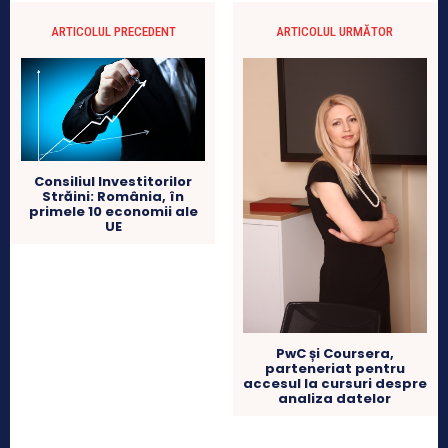
ARTICOLUL PRECEDENT
ARTICOLUL URMĂTOR
Consiliul Investitorilor
Străini: România, în
primele 10 economii ale
UE
PwC și Coursera,
parteneriat pentru
accesul la cursuri despre
analiza datelor