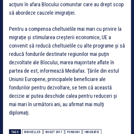
acţiuni în afara Blocului comunitar care au drept scop
să abordeze cauzele imigraţiei.
Pentru a compensa cheltuielile mai mari cu privire la
migraţie şi stimularea creşterii economice, UE a
convenit să reducă cheltuielile cu alte programe şi să
reducă fondurile destinate regiunilor mai puţin
dezvoltate ale Blocului, marea majoritate aflate în
partea de est, informează Mediafax. Ţările din estul
Uniunii Europene, principalele beneficiare ale
fondurilor pentru dezvoltare, se tem că această
decizie ar putea deschide calea pentru reduceri şi
mai mari în următorii ani, au afirmat mai mulţi
diplomaţi.
TAGS
BRUXELLES
BUGET 2017
FONDURI
IMIGRATIE