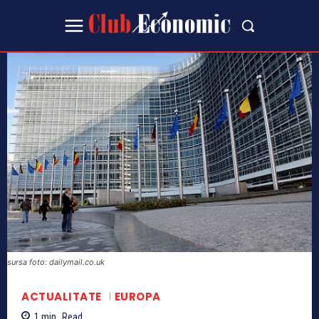
sursa foto: dailymail.co.uk
ACTUALITATE
EUROPA
1
min.
Read