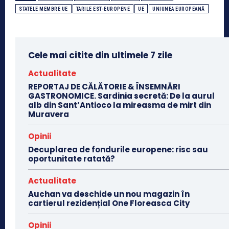
STATELE MEMBRE UE
TARILE EST-EUROPENE
UE
UNIUNEA EUROPEANĂ
Cele mai citite din ultimele 7 zile
Actualitate
REPORTAJ DE CĂLĂTORIE & ÎNSEMNĂRI
GASTRONOMICE. Sardinia secretă: De la aurul
alb din Sant’Antioco la mireasma de mirt din
Muravera
Opinii
Decuplarea de fondurile europene: risc sau
oportunitate ratată?
Actualitate
Auchan va deschide un nou magazin în
cartierul rezidențial One Floreasca City
Opinii