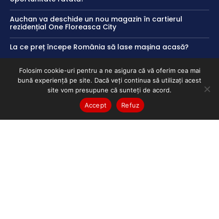
Auchan va deschide un nou magazin în cartierul
rezidențial One Floreasca City
La ce preț începe România să lase mașina acasă?
Folosim cookie-uri pentru a ne asigura că vă oferim cea mai
bună experiență pe site. Dacă veți continua să utilizați acest
Politici
site vom presupune că sunteți de acord.
Accept
Refuz
Politica de cookies
Termeni și Condiții
Politica de Confidențialitate
ClubEconomic @2026