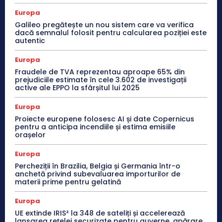
Europa
Galileo pregătește un nou sistem care va verifica
dacă semnalul folosit pentru calcularea poziției este
autentic
Europa
Fraudele de TVA reprezentau aproape 65% din
prejudiciile estimate în cele 3.602 de investigații
active ale EPPO la sfârșitul lui 2025
Europa
Proiecte europene folosesc AI și date Copernicus
pentru a anticipa incendiile și estima emisiile
orașelor
Europa
Percheziții în Brazilia, Belgia și Germania într-o
anchetă privind subevaluarea importurilor de
materii prime pentru gelatină
Europa
UE extinde IRIS² la 348 de sateliți și accelerează
lansarea rețelei securizate pentru guverne, apărare