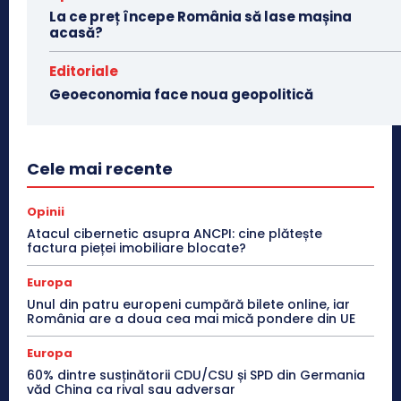
La ce preț începe România să lase mașina
acasă?
Editoriale
Geoeconomia face noua geopolitică
Cele mai recente
Opinii
Atacul cibernetic asupra ANCPI: cine plătește
factura pieței imobiliare blocate?
Europa
Unul din patru europeni cumpără bilete online, iar
România are a doua cea mai mică pondere din UE
Europa
60% dintre susținătorii CDU/CSU și SPD din Germania
văd China ca rival sau adversar