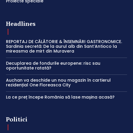
Proiecte speciale
Headlines
REPORTAJ DE CĂLĂTORIE & ÎNSEMNĂRI GASTRONOMICE.
Sardinia secretă: De la aurul alb din Sant’Antioco la
mireasma de mirt din Muravera
Decuplarea de fondurile europene: risc sau
oportunitate ratată?
Auchan va deschide un nou magazin în cartierul
rezidențial One Floreasca City
La ce preț începe România să lase mașina acasă?
Politici