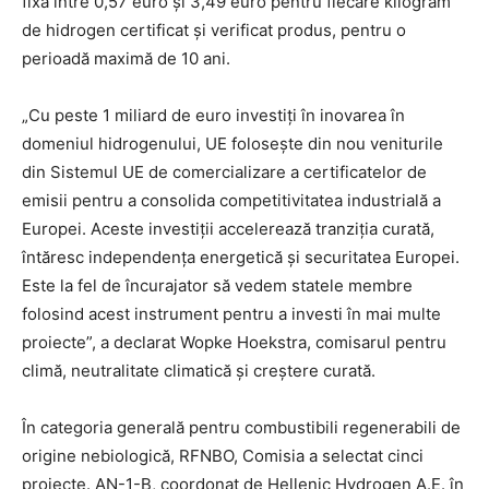
fixă între 0,57 euro și 3,49 euro pentru fiecare kilogram
de hidrogen certificat și verificat produs, pentru o
perioadă maximă de 10 ani.
„Cu peste 1 miliard de euro investiți în inovarea în
domeniul hidrogenului, UE folosește din nou veniturile
din Sistemul UE de comercializare a certificatelor de
emisii pentru a consolida competitivitatea industrială a
Europei. Aceste investiții accelerează tranziția curată,
întăresc independența energetică și securitatea Europei.
Este la fel de încurajator să vedem statele membre
folosind acest instrument pentru a investi în mai multe
proiecte”, a declarat Wopke Hoekstra, comisarul pentru
climă, neutralitate climatică și creștere curată.
În categoria generală pentru combustibili regenerabili de
origine nebiologică, RFNBO, Comisia a selectat cinci
proiecte. AN-1-B, coordonat de Hellenic Hydrogen A.E. în