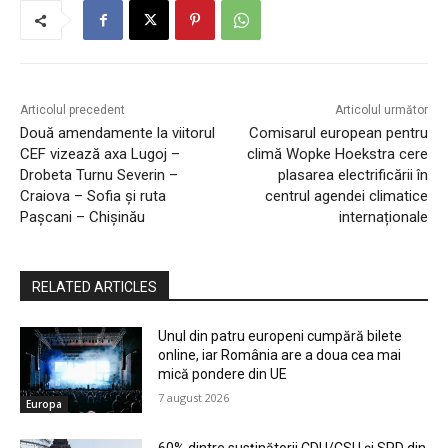
Articolul precedent
Articolul următor
Două amendamente la viitorul
Comisarul european pentru
CEF vizează axa Lugoj –
climă Wopke Hoekstra cere
Drobeta Turnu Severin –
plasarea electrificării în
Craiova – Sofia și ruta
centrul agendei climatice
Pașcani – Chișinău
internaționale
RELATED ARTICLES
Unul din patru europeni cumpără bilete
online, iar România are a doua cea mai
mică pondere din UE
7 august 2026
Europa
60% dintre susținătorii CDU/CSU și SPD din