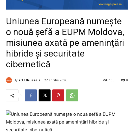
Uniunea Europeană numește
o nouă șefă a EUPM Moldova,
misiunea axată pe amenințări
hibride și securitate
cibernetică
By
2EU.Brussels
22 aprilie 2026
105
0