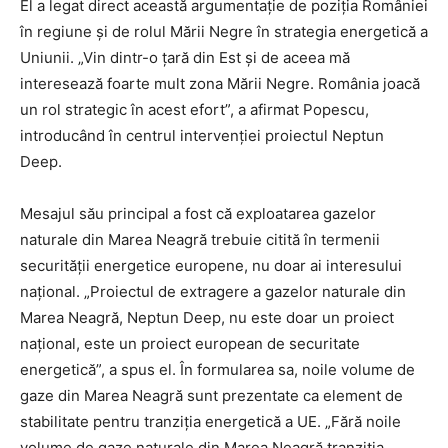
El a legat direct această argumentație de poziția României
în regiune și de rolul Mării Negre în strategia energetică a
Uniunii. „Vin dintr-o țară din Est și de aceea mă
interesează foarte mult zona Mării Negre. România joacă
un rol strategic în acest efort”, a afirmat Popescu,
introducând în centrul intervenției proiectul Neptun
Deep.
Mesajul său principal a fost că exploatarea gazelor
naturale din Marea Neagră trebuie citită în termenii
securității energetice europene, nu doar ai interesului
național. „Proiectul de extragere a gazelor naturale din
Marea Neagră, Neptun Deep, nu este doar un proiect
național, este un proiect european de securitate
energetică”, a spus el. În formularea sa, noile volume de
gaze din Marea Neagră sunt prezentate ca element de
stabilitate pentru tranziția energetică a UE. „Fără noile
volume de gaze naturale din Marea Neagră tranziția