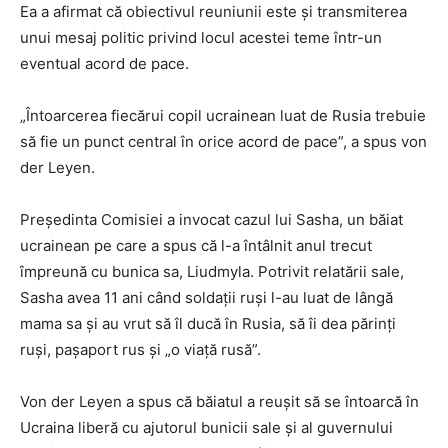
Ea a afirmat că obiectivul reuniunii este și transmiterea
unui mesaj politic privind locul acestei teme într-un
eventual acord de pace.
„Întoarcerea fiecărui copil ucrainean luat de Rusia trebuie
să fie un punct central în orice acord de pace”, a spus von
der Leyen.
Președinta Comisiei a invocat cazul lui Sasha, un băiat
ucrainean pe care a spus că l-a întâlnit anul trecut
împreună cu bunica sa, Liudmyla. Potrivit relatării sale,
Sasha avea 11 ani când soldații ruși l-au luat de lângă
mama sa și au vrut să îl ducă în Rusia, să îi dea părinți
ruși, pașaport rus și „o viață rusă”.
Von der Leyen a spus că băiatul a reușit să se întoarcă în
Ucraina liberă cu ajutorul bunicii sale și al guvernului