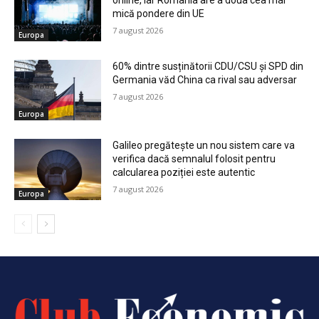
online, iar România are a doua cea mai
mică pondere din UE
7 august 2026
Europa
60% dintre susținătorii CDU/CSU și SPD din
Germania văd China ca rival sau adversar
7 august 2026
Europa
Galileo pregătește un nou sistem care va
verifica dacă semnalul folosit pentru
calcularea poziției este autentic
7 august 2026
Europa