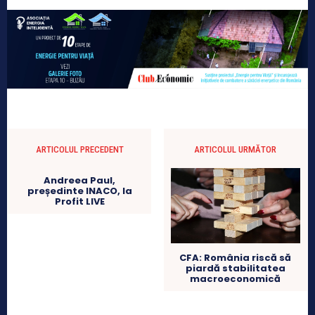
ARTICOLUL PRECEDENT
ARTICOLUL URMĂTOR
Andreea Paul,
președinte INACO, la
Profit LIVE
CFA: România riscă să
piardă stabilitatea
macroeconomică