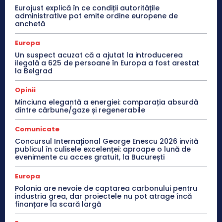
Eurojust explică în ce condiții autoritățile
administrative pot emite ordine europene de
anchetă
Europa
Un suspect acuzat că a ajutat la introducerea
ilegală a 625 de persoane în Europa a fost arestat
la Belgrad
Opinii
Minciuna elegantă a energiei: comparația absurdă
dintre cărbune/gaze și regenerabile
Comunicate
Concursul Internațional George Enescu 2026 invită
publicul în culisele excelenței: aproape o lună de
evenimente cu acces gratuit, la București
Europa
Polonia are nevoie de captarea carbonului pentru
industria grea, dar proiectele nu pot atrage încă
finanțare la scară largă