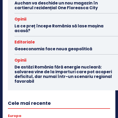
Auchan va deschide un nou magazin în
cartierul rezidențial One Floreasca City
Opinii
La ce preț începe România să lase mașina
acasă?
Editoriale
Geoeconomia face noua geopolitică
Opinii
De astăzi România fără energie nucleară:
salvarea vine de la importuri care pot acoperi
deficitul, dar numai într-un scenariu regional
favorabil
Cele mai recente
Europa