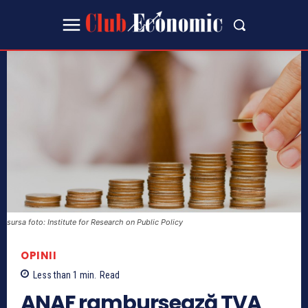
sursa foto: Institute for Research on Public Policy
OPINII
Less than 1
min.
Read
ANAF rambursează TVA