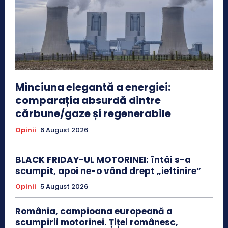
Minciuna elegantă a energiei:
comparația absurdă dintre
cărbune/gaze și regenerabile
Opinii
6 August 2026
BLACK FRIDAY-UL MOTORINEI: întâi s-a
scumpit, apoi ne-o vând drept „ieftinire”
Opinii
5 August 2026
România, campioana europeană a
scumpirii motorinei. Țiței românesc,