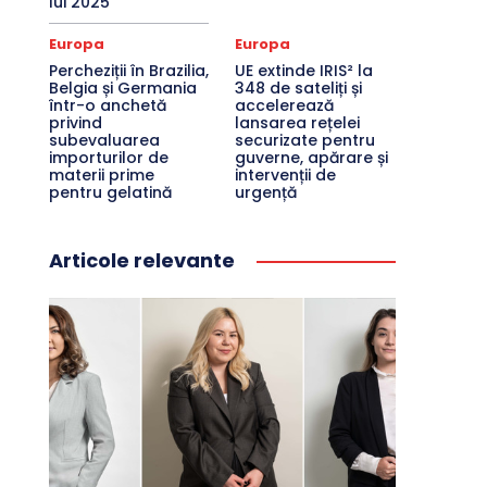
lui 2025
Europa
Europa
Percheziții în Brazilia,
UE extinde IRIS² la
Belgia și Germania
348 de sateliți și
într-o anchetă
accelerează
privind
lansarea rețelei
subevaluarea
securizate pentru
importurilor de
guverne, apărare și
materii prime
intervenții de
pentru gelatină
urgență
Articole relevante