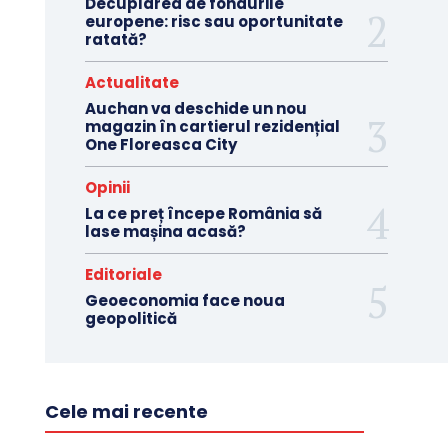
Decuplarea de fondurile
europene: risc sau oportunitate
ratată?
Actualitate
Auchan va deschide un nou
magazin în cartierul rezidențial
One Floreasca City
Opinii
La ce preț începe România să
lase mașina acasă?
Editoriale
Geoeconomia face noua
geopolitică
Cele mai recente