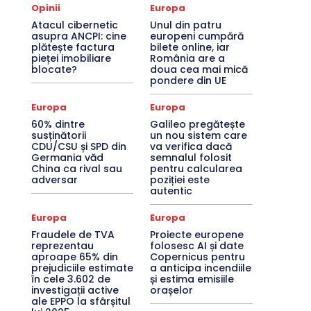
Opinii
Europa
Atacul cibernetic
Unul din patru
asupra ANCPI: cine
europeni cumpără
plătește factura
bilete online, iar
pieței imobiliare
România are a
blocate?
doua cea mai mică
pondere din UE
Europa
Europa
60% dintre
Galileo pregătește
susținătorii
un nou sistem care
CDU/CSU și SPD din
va verifica dacă
Germania văd
semnalul folosit
China ca rival sau
pentru calcularea
adversar
poziției este
autentic
Europa
Europa
Fraudele de TVA
Proiecte europene
reprezentau
folosesc AI și date
aproape 65% din
Copernicus pentru
prejudiciile estimate
a anticipa incendiile
în cele 3.602 de
și estima emisiile
investigații active
orașelor
ale EPPO la sfârșitul