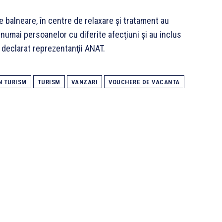
le balneare, în centre de relaxare şi tratament au
umai persoanelor cu diferite afecţiuni şi au inclus
u declarat reprezentanţii ANAT.
N TURISM
TURISM
VANZARI
VOUCHERE DE VACANTA