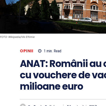
FOTO: Wikipedia/Vik Eftimie
OPINII
1
min.
Read
ANAT: Românii au 
cu vouchere de vac
milioane euro