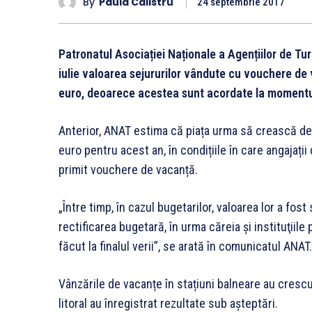
By
Paula Calistru
24 septembrie 2017
Patronatul Asociației Naționale a Agențiilor de T
iulie valoarea sejururilor vândute cu vouchere de 
euro, deoarece acestea sunt acordate la momentul
Anterior, ANAT estima că piața urma să crească de 
euro pentru acest an, în condițiile în care angajații
primit vouchere de vacanță.
„Între timp, în cazul bugetarilor, valoarea lor a fost
rectificarea bugetară, în urma căreia şi instituţii
făcut la finalul verii”, se arată în comunicatul ANAT.
Vânzările de vacanțe în stațiuni balneare au crescu
litoral au înregistrat rezultate sub așteptări.