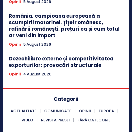
Opinii
5 August 2026
România, campioana europeană a
scumpirii motorinei. Țiței românesc,
rafinării românești, prețuri ca și cum totul
ar veni din import
Opinii
5 August 2026
Dezechilibre externe și competitivitatea
exporturilor: provocări structurale
Opinii
4 August 2026
Categorii
ACTUALITATE
COMUNICATE
OPINII
EUROPA
VIDEO
REVISTA PRESEI
FĂRĂ CATEGORIE