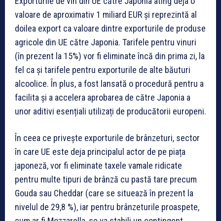
Exporturile de
vin din UE
către Japonia ating deja o
valoare de aproximativ 1 miliard EUR și reprezintă al
doilea export ca valoare dintre exporturile de produse
agricole din UE către Japonia. Tarifele pentru vinuri
(în prezent la 15%) vor fi eliminate încă din prima zi, la
fel ca și tarifele pentru exporturile de alte băuturi
alcoolice. În plus, a fost lansată o procedură pentru a
facilita și a accelera aprobarea de către Japonia a
unor aditivi esențiali utilizați de producătorii europeni.
În ceea ce privește
exporturile de brânzeturi
, sector
în care UE este deja principalul actor de pe piața
japoneză, vor fi eliminate taxele vamale ridicate
pentru multe tipuri de brânză cu pastă tare precum
Gouda sau Cheddar (care se situează în prezent la
nivelul de 29,8 %), iar pentru brânzeturile proaspete,
cum ar fi Mozzarella, se va stabili un contingent