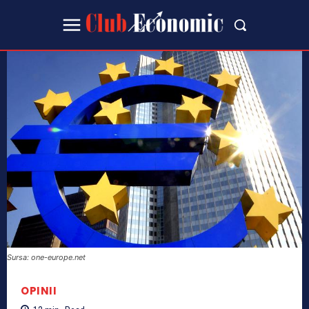
Sursa: one-europe.net
OPINII