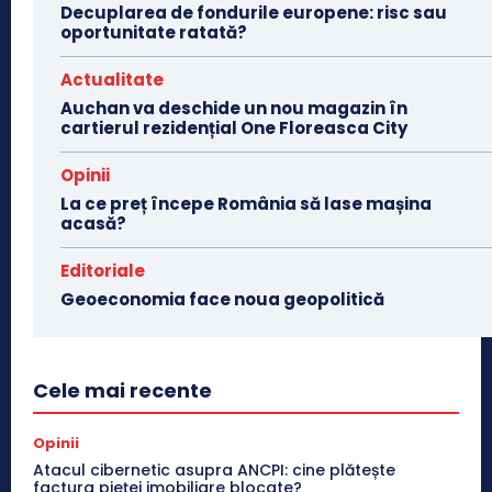
Decuplarea de fondurile europene: risc sau
oportunitate ratată?
Actualitate
Auchan va deschide un nou magazin în
cartierul rezidențial One Floreasca City
Opinii
La ce preț începe România să lase mașina
acasă?
Editoriale
Geoeconomia face noua geopolitică
Cele mai recente
Opinii
Atacul cibernetic asupra ANCPI: cine plătește
factura pieței imobiliare blocate?