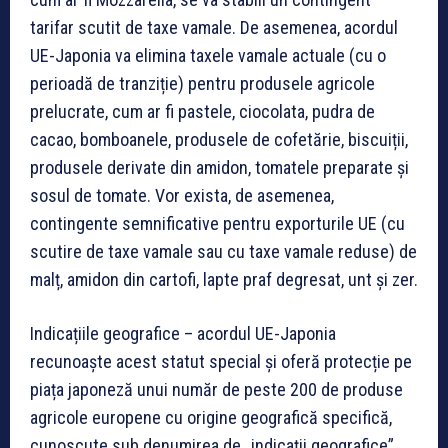
tarifar scutit de taxe vamale. De asemenea, acordul
UE-Japonia va elimina taxele vamale actuale (cu o
perioadă de tranziție) pentru
produsele agricole
prelucrate
, cum ar fi pastele, ciocolata, pudra de
cacao, bomboanele, produsele de cofetărie, biscuiții,
produsele derivate din amidon, tomatele preparate și
sosul de tomate. Vor exista, de asemenea,
contingente semnificative pentru exporturile UE (cu
scutire de taxe vamale sau cu taxe vamale reduse) de
malț, amidon din cartofi, lapte praf degresat, unt și zer.
Indicațiile geografice
– acordul UE-Japonia
recunoaște acest statut special și oferă protecție pe
piața japoneză unui număr de peste 200 de produse
agricole europene cu origine geografică specifică,
cunoscute sub denumirea de
„indicații geografice”