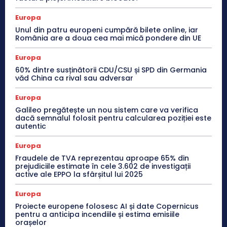
Europa
Unul din patru europeni cumpără bilete online, iar
România are a doua cea mai mică pondere din UE
Europa
60% dintre susținătorii CDU/CSU și SPD din Germania
văd China ca rival sau adversar
Europa
Galileo pregătește un nou sistem care va verifica
dacă semnalul folosit pentru calcularea poziției este
autentic
Europa
Fraudele de TVA reprezentau aproape 65% din
prejudiciile estimate în cele 3.602 de investigații
active ale EPPO la sfârșitul lui 2025
Europa
Proiecte europene folosesc AI și date Copernicus
pentru a anticipa incendiile și estima emisiile
orașelor