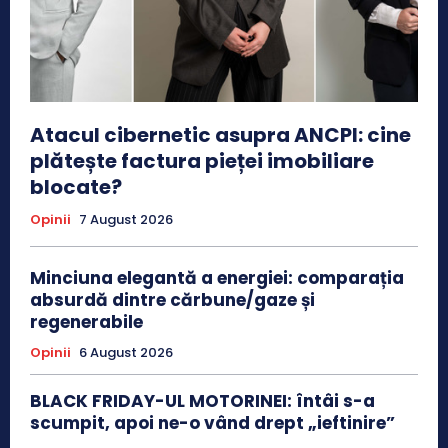
Atacul cibernetic asupra ANCPI: cine
plătește factura pieței imobiliare
blocate?
Opinii
7 August 2026
Minciuna elegantă a energiei: comparația
absurdă dintre cărbune/gaze și
regenerabile
Opinii
6 August 2026
BLACK FRIDAY-UL MOTORINEI: întâi s-a
scumpit, apoi ne-o vând drept „ieftinire”