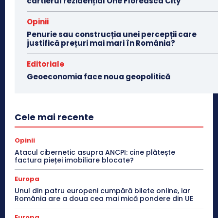
cartierul rezidențial One Floreasca City
Opinii
Penurie sau construcția unei percepții care
justifică prețuri mai mari în România?
Editoriale
Geoeconomia face noua geopolitică
Cele mai recente
Opinii
Atacul cibernetic asupra ANCPI: cine plătește
factura pieței imobiliare blocate?
Europa
Unul din patru europeni cumpără bilete online, iar
România are a doua cea mai mică pondere din UE
Europa