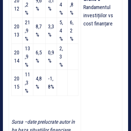
20
9,6
5,1
,2
4
,8
Randamentul
12
%
%
%
%
%
investițiilor vs
21
5,
6,
cost finanțare
20
8,7
3,3
,9
4
2
13
%
%
%
%
%
13
2,
20
6,5
0,9
,9
3
14
%
%
%
%
11
20
4,8
-1,
,3
15
%
8%
%
Sursa –date prelucrate autor în
ba baza situațiilor financiare