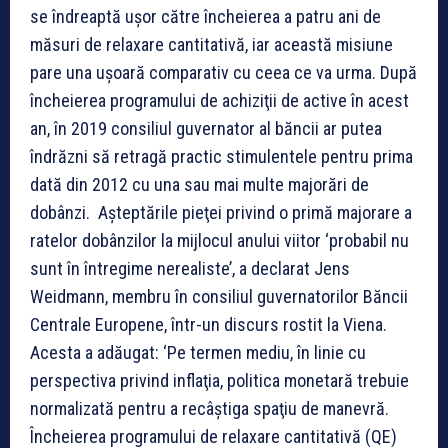
se îndreap­tă uşor către încheierea a patru ani de
măsuri de relaxare cantitativă, iar această misiune
pare una uşoară comparativ cu ceea ce va urma. După
încheierea progra­mului de achiziţii de active în acest
an, în 2019 consiliul guvernator al băncii ar putea
îndrăzni să retragă practic stimulentele pentru prima
dată din 2012 cu una sau mai multe ma­jorări de
dobânzi. Aşteptările pieţei privind o primă majorare a
ratelor dobânzilor la mijlocul anului viitor ‘probabil nu
sunt în întregime nerealiste’, a declarat Jens
Weidmann, membru în consiliul guvernatorilor Băncii
Centrale Europene, într-un discurs rostit la Viena.
Acesta a adăugat: ‘Pe termen mediu, în linie cu
perspectiva privind inflaţia, politica monetară trebuie
normalizată pentru a recâştiga spaţiu de manevră.
Încheierea programului de relaxare cantitativă (QE)