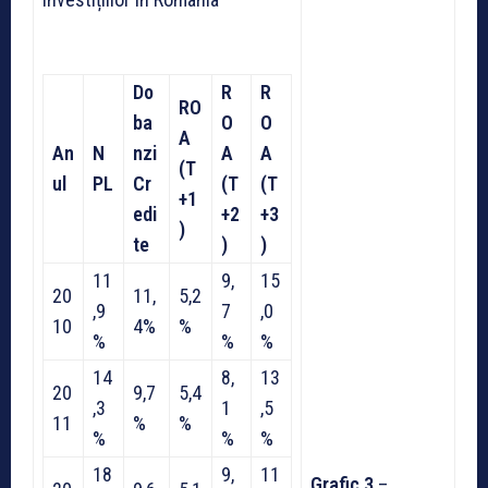
Do
R
R
RO
ba
O
O
A
An
N
nzi
A
A
(T
ul
PL
Cr
(T
(T
+1
edi
+2
+3
)
te
)
)
11
9,
15
20
11,
5,2
,9
7
,0
10
4%
%
%
%
%
14
8,
13
20
9,7
5,4
,3
1
,5
11
%
%
%
%
%
18
9,
11
Grafic 3
–