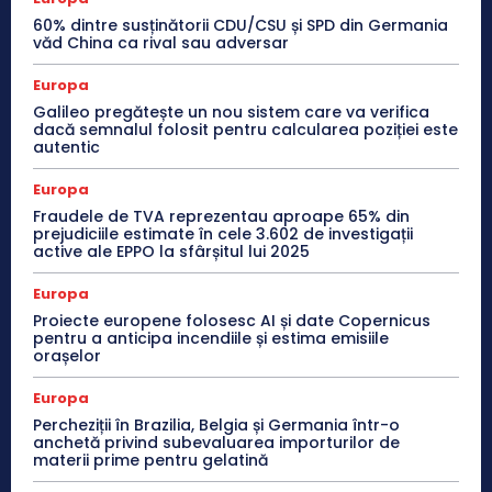
60% dintre susținătorii CDU/CSU și SPD din Germania
văd China ca rival sau adversar
Europa
Galileo pregătește un nou sistem care va verifica
dacă semnalul folosit pentru calcularea poziției este
autentic
Europa
Fraudele de TVA reprezentau aproape 65% din
prejudiciile estimate în cele 3.602 de investigații
active ale EPPO la sfârșitul lui 2025
Europa
Proiecte europene folosesc AI și date Copernicus
pentru a anticipa incendiile și estima emisiile
orașelor
Europa
Percheziții în Brazilia, Belgia și Germania într-o
anchetă privind subevaluarea importurilor de
materii prime pentru gelatină