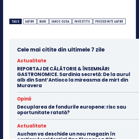
TAGS
AAFBR
BANI
IANCU GUDA
INVESTITII
PRESEDINTE AAFBR
Cele mai citite din ultimele 7 zile
Actualitate
REPORTAJ DE CĂLĂTORIE & ÎNSEMNĂRI
GASTRONOMICE. Sardinia secretă: De la aurul
alb din Sant’Antioco la mireasma de mirt din
Muravera
Opinii
Decuplarea de fondurile europene: risc sau
oportunitate ratată?
Actualitate
Auchan va deschide un nou magazin în