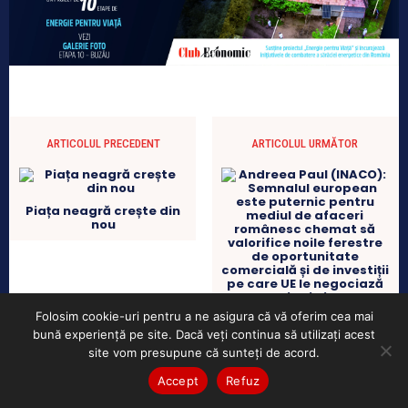
ARTICOLUL PRECEDENT
ARTICOLUL URMĂTOR
Piața neagră crește din
nou
Folosim cookie-uri pentru a ne asigura că vă oferim cea mai
Andreea Paul (INACO):
Semnalul european este
bună experiență pe site. Dacă veți continua să utilizați acest
puternic pentru mediul
site vom presupune că sunteți de acord.
de afaceri românesc
chemat să valorifice
Accept
Refuz
noile ferestre de
oportunitate comercială