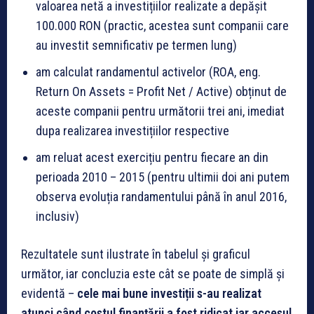
valoarea netă a investițiilor realizate a depășit
100.000 RON (practic, acestea sunt companii care
au investit semnificativ pe termen lung)
am calculat randamentul activelor (ROA, eng.
Return On Assets = Profit Net / Active) obținut de
aceste companii pentru următorii trei ani, imediat
dupa realizarea investițiilor respective
am reluat acest exercițiu pentru fiecare an din
perioada 2010 – 2015 (pentru ultimii doi ani putem
observa evoluția randamentului până în anul 2016,
inclusiv)
Rezultatele sunt ilustrate în tabelul și graficul
următor, iar concluzia este cât se poate de simplă și
evidentă –
cele mai bune investiții s-au realizat
atunci când costul finanțării a fost ridicat iar accesul