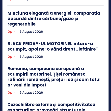
Minciuna elegantă a energiei: comparația
absurdă dintre cărbune/gaze și
regenerabile
Opinii
6 August 2026
BLACK FRIDAY-UL MOTORINEI: întâi s-a
scumpit, apoi ne-o vând drept „ieftinire”
Opinii
5 August 2026
România, campioana europeană a
scumpirii motorinei. Țiței românesc,
rafinării românești, prețuri ca și cum totul
ar veni din import
Opinii
5 August 2026
Dezechilibre externe și competitivitatea
exporturilor: provocări structurale