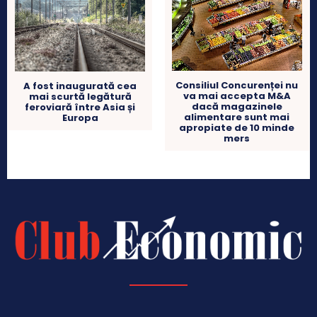
Consiliul Concurenței nu
A fost inaugurată cea
va mai accepta M&A
mai scurtă legătură
dacă magazinele
feroviară între Asia și
alimentare sunt mai
Europa
apropiate de 10 minde
mers