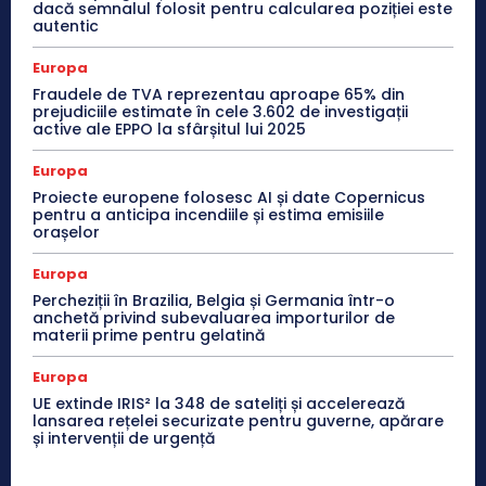
dacă semnalul folosit pentru calcularea poziției este
autentic
Europa
Fraudele de TVA reprezentau aproape 65% din
prejudiciile estimate în cele 3.602 de investigații
active ale EPPO la sfârșitul lui 2025
Europa
Proiecte europene folosesc AI și date Copernicus
pentru a anticipa incendiile și estima emisiile
orașelor
Europa
Percheziții în Brazilia, Belgia și Germania într-o
anchetă privind subevaluarea importurilor de
materii prime pentru gelatină
Europa
UE extinde IRIS² la 348 de sateliți și accelerează
lansarea rețelei securizate pentru guverne, apărare
și intervenții de urgență