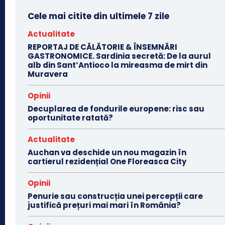
Cele mai citite din ultimele 7 zile
Actualitate
REPORTAJ DE CĂLĂTORIE & ÎNSEMNĂRI
GASTRONOMICE. Sardinia secretă: De la aurul
alb din Sant’Antioco la mireasma de mirt din
Muravera
Opinii
Decuplarea de fondurile europene: risc sau
oportunitate ratată?
Actualitate
Auchan va deschide un nou magazin în
cartierul rezidențial One Floreasca City
Opinii
Penurie sau construcția unei percepții care
justifică prețuri mai mari în România?