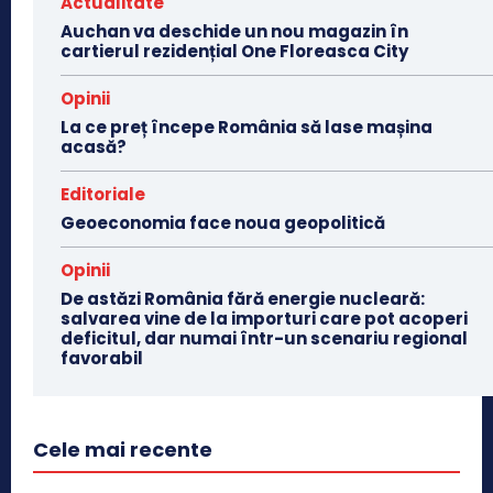
Actualitate
Auchan va deschide un nou magazin în
cartierul rezidențial One Floreasca City
Opinii
La ce preț începe România să lase mașina
acasă?
Editoriale
Geoeconomia face noua geopolitică
Opinii
De astăzi România fără energie nucleară:
salvarea vine de la importuri care pot acoperi
deficitul, dar numai într-un scenariu regional
favorabil
Cele mai recente