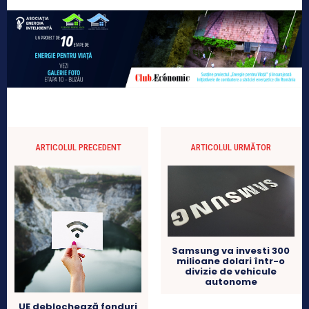
ARTICOLUL PRECEDENT
ARTICOLUL URMĂTOR
Samsung va investi 300
milioane dolari într-o
divizie de vehicule
autonome
UE deblochează fonduri