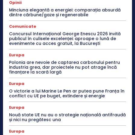
Opinii
Minciuna elegantă a energiei: comparația absurdă
dintre cărbune/gaze și regenerabile
Comunicate
Concursul Internațional George Enescu 2026 invită
publicul în culisele excelenței: aproape o lună de
evenimente cu acces gratuit, la București
Europa
Polonia are nevoie de captarea carbonului pentru
industria grea, dar proiectele nu pot atrage încă
finanțare la scară largă
Europa
O victorie a lui Marine Le Pen ar putea pune Franța în
conflict cu UE pe buget, extindere și energie
Europa
Nouă state UE nu au o strategie națională antifraudă
și nici nu pregătesc una
Europa