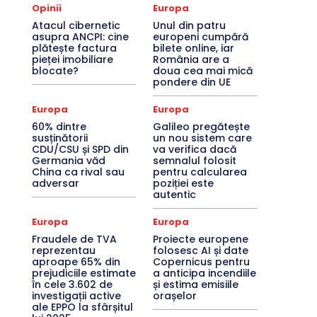
Opinii
Europa
Atacul cibernetic
Unul din patru
asupra ANCPI: cine
europeni cumpără
plătește factura
bilete online, iar
pieței imobiliare
România are a
blocate?
doua cea mai mică
pondere din UE
Europa
Europa
60% dintre
Galileo pregătește
susținătorii
un nou sistem care
CDU/CSU și SPD din
va verifica dacă
Germania văd
semnalul folosit
China ca rival sau
pentru calcularea
adversar
poziției este
autentic
Europa
Europa
Fraudele de TVA
Proiecte europene
reprezentau
folosesc AI și date
aproape 65% din
Copernicus pentru
prejudiciile estimate
a anticipa incendiile
în cele 3.602 de
și estima emisiile
investigații active
orașelor
ale EPPO la sfârșitul