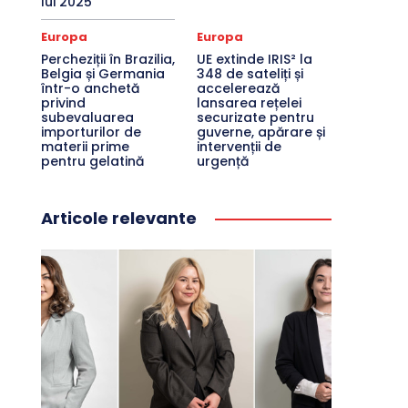
lui 2025
Europa
Europa
Percheziții în Brazilia,
UE extinde IRIS² la
Belgia și Germania
348 de sateliți și
într-o anchetă
accelerează
privind
lansarea rețelei
subevaluarea
securizate pentru
importurilor de
guverne, apărare și
materii prime
intervenții de
pentru gelatină
urgență
Articole relevante