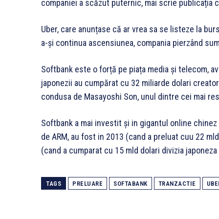
companiei a scăzut puternic, mai scrie publicația c
Uber, care anunțase că ar vrea sa se listeze la bur
a-și continua ascensiunea, compania pierzând su
Softbank este o forță pe piața media și telecom, av
japonezii au cumpărat cu 32 miliarde dolari creat
condusa de Masayoshi Son, unul dintre cei mai res
Softbank a mai investit și in gigantul online chinez 
de ARM, au fost in 2013 (cand a preluat cuu 22 mld 
(cand a cumparat cu 15 mld dolari divizia japoneza
TAGS
PRELUARE
SOFTABANK
TRANZACTIE
UBE