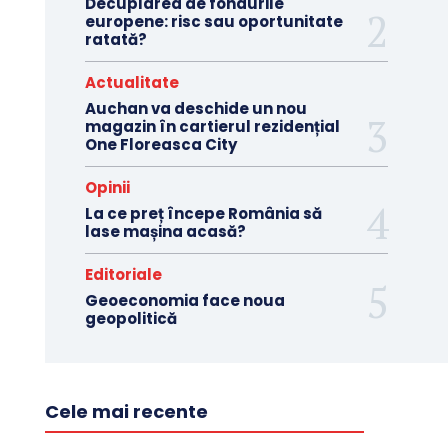
Decuplarea de fondurile
europene: risc sau oportunitate
ratată?
Actualitate
Auchan va deschide un nou
magazin în cartierul rezidențial
One Floreasca City
Opinii
La ce preț începe România să
lase mașina acasă?
Editoriale
Geoeconomia face noua
geopolitică
Cele mai recente