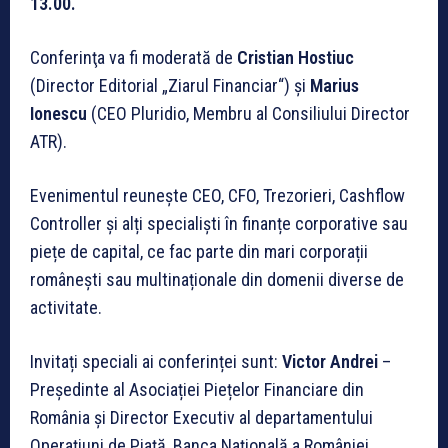
13.00.
Conferinţa va fi moderată de
Cristian Hostiuc
(Director Editorial „Ziarul Financiar“) și
Marius
Ionescu
(CEO Pluridio, Membru al Consiliului Director
ATR).
Evenimentul reunește CEO, CFO, Trezorieri, Cashflow
Controller și alți specialiști în finanțe corporative sau
piețe de capital, ce fac parte din mari corporații
românești sau multinaționale din domenii diverse de
activitate.
Invitați speciali ai conferinței sunt:
Victor Andrei
–
Președinte al Asociației Piețelor Financiare din
România și Director Executiv al departamentului
Operațiuni de Piață, Banca Națională a României,