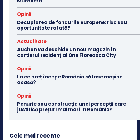
Muravera
Opinii
Decuplarea de fondurile europene: risc sau
oportunitate ratată?
Actualitate
Auchan va deschide un nou magazin în
cartierul rezidențial One Floreasca City
Opinii
La ce preț începe România să lase mașina
acasă?
Opinii
Penurie sau construcția unei percepții care
justifică prețuri mai mari în România?
Cele mai recente