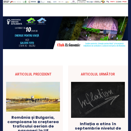
ARTICOLUL PRECEDENT
ARTICOLUL URMĂTOR
România și Bulgaria,
campioane la creșterea
Inflația a atins în
traficului aerian de
septembrie nivelul de
pasageri în UE