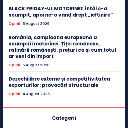
BLACK FRIDAY-UL MOTORINEI: întâi s-a
scumpit, apoi ne-o vând drept „ieftinire”
Opinii
5 August 2026
România, campioana europeană a
scumpirii motorinei. Țiței românesc,
rafinării românești, prețuri ca și cum totul
ar veni din import
Opinii
5 August 2026
Dezechilibre externe și competitivitatea
exporturilor: provocări structurale
Opinii
4 August 2026
Categorii