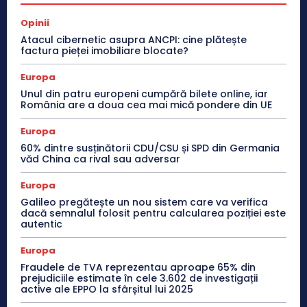
Opinii
Atacul cibernetic asupra ANCPI: cine plătește
factura pieței imobiliare blocate?
Europa
Unul din patru europeni cumpără bilete online, iar
România are a doua cea mai mică pondere din UE
Europa
60% dintre susținătorii CDU/CSU și SPD din Germania
văd China ca rival sau adversar
Europa
Galileo pregătește un nou sistem care va verifica
dacă semnalul folosit pentru calcularea poziției este
autentic
Europa
Fraudele de TVA reprezentau aproape 65% din
prejudiciile estimate în cele 3.602 de investigații
active ale EPPO la sfârșitul lui 2025