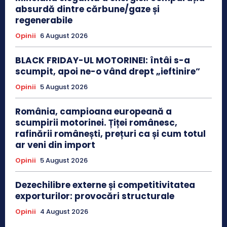
absurdă dintre cărbune/gaze și
regenerabile
Opinii
6 August 2026
BLACK FRIDAY-UL MOTORINEI: întâi s-a
scumpit, apoi ne-o vând drept „ieftinire”
Opinii
5 August 2026
România, campioana europeană a
scumpirii motorinei. Țiței românesc,
rafinării românești, prețuri ca și cum totul
ar veni din import
Opinii
5 August 2026
Dezechilibre externe și competitivitatea
exporturilor: provocări structurale
Opinii
4 August 2026