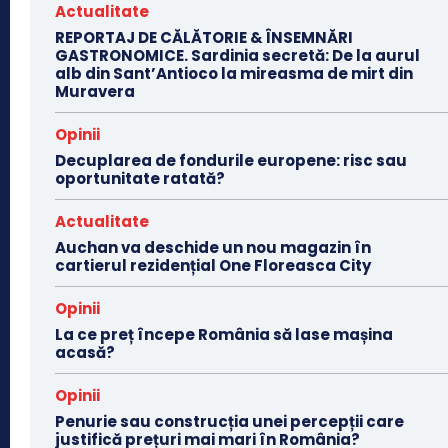
Actualitate
REPORTAJ DE CĂLĂTORIE & ÎNSEMNĂRI
GASTRONOMICE. Sardinia secretă: De la aurul
alb din Sant’Antioco la mireasma de mirt din
Muravera
Opinii
Decuplarea de fondurile europene: risc sau
oportunitate ratată?
Actualitate
Auchan va deschide un nou magazin în
cartierul rezidențial One Floreasca City
Opinii
La ce preț începe România să lase mașina
acasă?
Opinii
Penurie sau construcția unei percepții care
justifică prețuri mai mari în România?