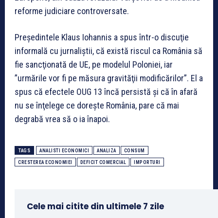
reforme judiciare controversate.
Preşedintele Klaus Iohannis a spus într-o discuţie
informală cu jurnaliştii, că există riscul ca România să
fie sancţionată de UE, pe modelul Poloniei, iar
”urmările vor fi pe măsura gravităţii modificărilor”. El a
spus că efectele OUG 13 încă persistă şi că în afară
nu se înţelege ce doreşte România, pare că mai
degrabă vrea să o ia înapoi.
TAGS
ANALISTI ECONOMICI
ANALIZA
CONSUM
CRESTEREA ECONOMIEI
DEFICIT COMERCIAL
IMPORTURI
Cele mai citite din ultimele 7 zile