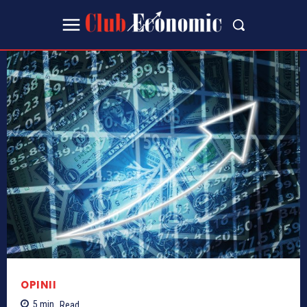
OPINII
5
min.
Read