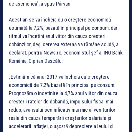
de asemenea”, a spus Pârvan.
Acest an se va încheia cu o creştere economică
estimată la 7,2%, bazată în principal pe consum, dar
ritmul va încetini anul viitor din cauza creşterii
dobânzilor, deşi cererea externă va rămâne solidă, a
declarat, pentru News.ro, economistul şef al ING Bank
România, Ciprian Dascălu.
„Estimăm că anul 2017 va încheia cu o creştere
economică de 7,2% bazată în principal pe consum.
Prognozăm o încetinire la 4,7% anul viitor din cauza
creşterii ratelor de dobandă, impulsului fiscal mai
redus, avansului semnificativ mai mic al veniturilor
reale din cauza temperării creşterilor salariale şi
accelerarii inflaţiei, o uşoară depreciere a leului şi