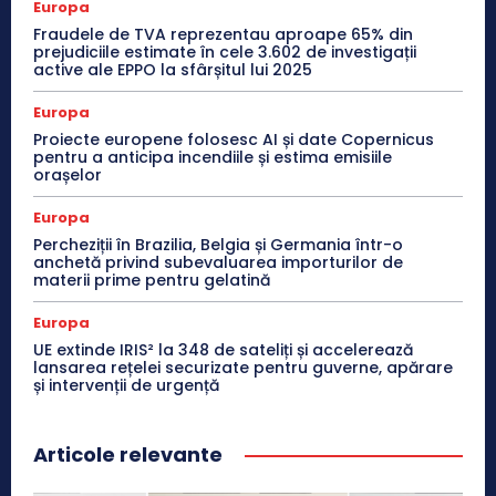
Europa
Fraudele de TVA reprezentau aproape 65% din
prejudiciile estimate în cele 3.602 de investigații
active ale EPPO la sfârșitul lui 2025
Europa
Proiecte europene folosesc AI și date Copernicus
pentru a anticipa incendiile și estima emisiile
orașelor
Europa
Percheziții în Brazilia, Belgia și Germania într-o
anchetă privind subevaluarea importurilor de
materii prime pentru gelatină
Europa
UE extinde IRIS² la 348 de sateliți și accelerează
lansarea rețelei securizate pentru guverne, apărare
și intervenții de urgență
Articole relevante