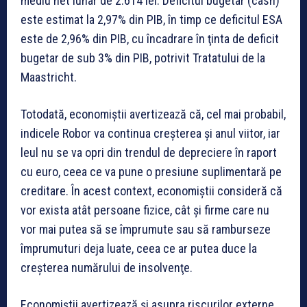
mediu net lunar de 2.614 lei. Deficitul bugetar (cash)
este estimat la 2,97% din PIB, în timp ce deficitul ESA
este de 2,96% din PIB, cu încadrare în ţinta de deficit
bugetar de sub 3% din PIB, potrivit Tratatului de la
Maastricht.
Totodată, economiştii avertizează că, cel mai probabil,
indicele Robor va continua creşterea şi anul viitor, iar
leul nu se va opri din trendul de depreciere în raport
cu euro, ceea ce va pune o presiune suplimentară pe
creditare. În acest context, economiştii consideră că
vor exista atât persoane fizice, cât şi firme care nu
vor mai putea să se împrumute sau să ramburseze
împrumuturi deja luate, ceea ce ar putea duce la
creşterea numărului de insolvenţe.
Economiştii avertizează şi asupra riscurilor externe,