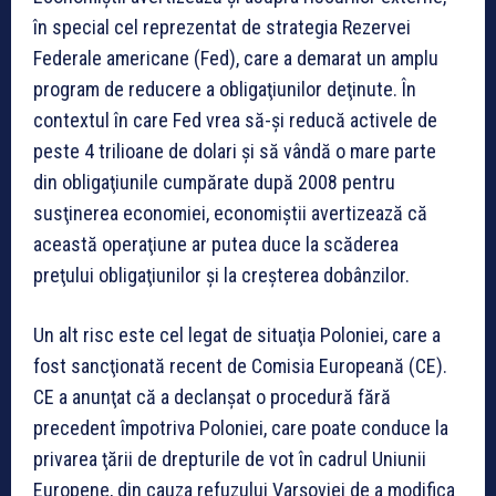
în special cel reprezentat de strategia Rezervei
Federale americane (Fed), care a demarat un amplu
program de reducere a obligaţiunilor deţinute. În
contextul în care Fed vrea să-şi reducă activele de
peste 4 trilioane de dolari şi să vândă o mare parte
din obligaţiunile cumpărate după 2008 pentru
susţinerea economiei, economiştii avertizează că
această operaţiune ar putea duce la scăderea
preţului obligaţiunilor şi la creşterea dobânzilor.
Un alt risc este cel legat de situaţia Poloniei, care a
fost sancţionată recent de Comisia Europeană (CE).
CE a anunţat că a declanşat o procedură fără
precedent împotriva Poloniei, care poate conduce la
privarea ţării de drepturile de vot în cadrul Uniunii
Europene, din cauza refuzului Varşoviei de a modifica