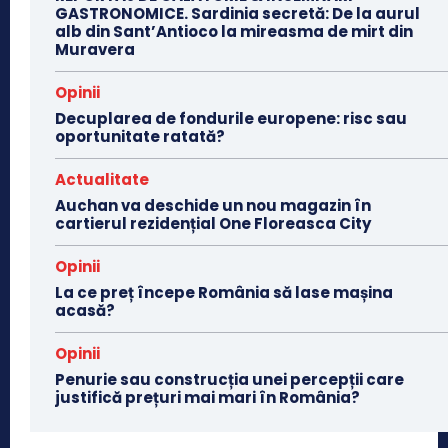
GASTRONOMICE. Sardinia secretă: De la aurul
alb din Sant’Antioco la mireasma de mirt din
Muravera
Opinii
Decuplarea de fondurile europene: risc sau
oportunitate ratată?
Actualitate
Auchan va deschide un nou magazin în
cartierul rezidențial One Floreasca City
Opinii
La ce preț începe România să lase mașina
acasă?
Opinii
Penurie sau construcția unei percepții care
justifică prețuri mai mari în România?