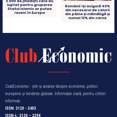
3.000 de jihadiști care au
luptat pentru gruparea
Românii își asigură 40%
Statul Islamic ar putea
din necesarul de calorii
reveni în Europa
din pâine și mămăligă și
numai 12% din carne
ClubEconomic - știri și analize despre economie, politici
europene și tendințe globale. Informație clară, pentru cititori
informați.
ISSN: 3120 - 2403
ISSN-L: 3120 – 239X