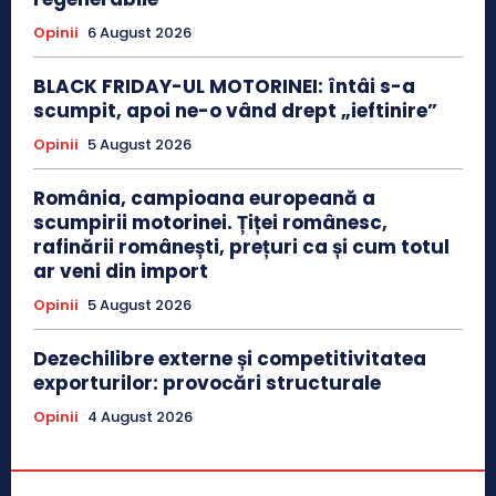
Opinii
6 August 2026
BLACK FRIDAY-UL MOTORINEI: întâi s-a
scumpit, apoi ne-o vând drept „ieftinire”
Opinii
5 August 2026
România, campioana europeană a
scumpirii motorinei. Țiței românesc,
rafinării românești, prețuri ca și cum totul
ar veni din import
Opinii
5 August 2026
Dezechilibre externe și competitivitatea
exporturilor: provocări structurale
Opinii
4 August 2026