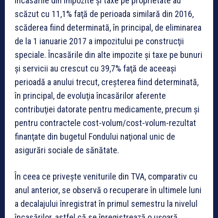
Încasările din impozite şi taxe pe proprietate au
scăzut cu 11,1% faţă de perioada similară din 2016,
scăderea fiind determinată, în principal, de eliminarea
de la 1 ianuarie 2017 a impozitului pe construcţii
speciale. Încasările din alte impozite şi taxe pe bunuri
şi servicii au crescut cu 39,7% faţă de aceeaşi
perioadă a anului trecut, creşterea fiind determinată,
în principal, de evoluţia încasărilor aferente
contribuţiei datorate pentru medicamente, precum şi
pentru contractele cost-volum/cost-volum-rezultat
finanţate din bugetul Fondului naţional unic de
asigurări sociale de sănătate.
În ceea ce priveşte veniturile din TVA, comparativ cu
anul anterior, se observă o recuperare în ultimele luni
a decalajului înregistrat în primul semestru la nivelul
încasărilor, astfel că se înregistrează o uşoară