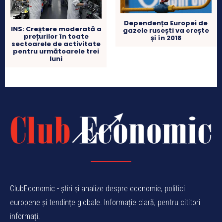
Dependența Europei de
INS: Creștere moderată a
gazele rusești va crește
prețurilor în toate
și în 2018
sectoarele de activitate
pentru următoarele trei
luni
ClubEconomic - știri și analize despre economie, politici
europene și tendințe globale. Informație clară, pentru cititori
informați.