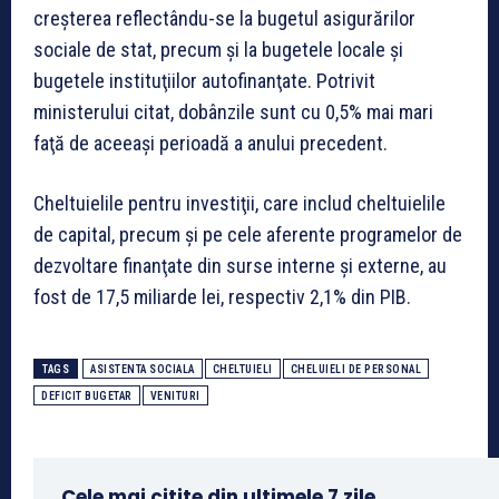
creşterea reflectându-se la bugetul asigurărilor
sociale de stat, precum şi la bugetele locale şi
bugetele instituţiilor autofinanţate. Potrivit
ministerului citat, dobânzile sunt cu 0,5% mai mari
faţă de aceeaşi perioadă a anului precedent.
Cheltuielile pentru investiţii, care includ cheltuielile
de capital, precum şi pe cele aferente programelor de
dezvoltare finanţate din surse interne şi externe, au
fost de 17,5 miliarde lei, respectiv 2,1% din PIB.
TAGS
ASISTENTA SOCIALA
CHELTUIELI
CHELUIELI DE PERSONAL
DEFICIT BUGETAR
VENITURI
Cele mai citite din ultimele 7 zile