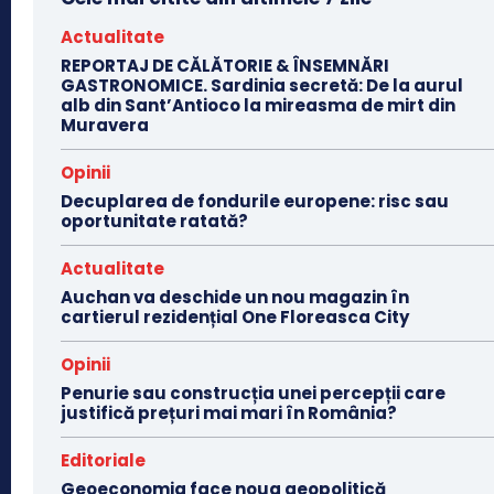
Actualitate
REPORTAJ DE CĂLĂTORIE & ÎNSEMNĂRI
GASTRONOMICE. Sardinia secretă: De la aurul
alb din Sant’Antioco la mireasma de mirt din
Muravera
Opinii
Decuplarea de fondurile europene: risc sau
oportunitate ratată?
Actualitate
Auchan va deschide un nou magazin în
cartierul rezidențial One Floreasca City
Opinii
Penurie sau construcția unei percepții care
justifică prețuri mai mari în România?
Editoriale
Geoeconomia face noua geopolitică