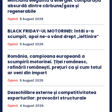
Minciuna elegantă a energiei: comparația
absurdă dintre cărbune/gaze și
regenerabile
Opinii
6 August 2026
BLACK FRIDAY-UL MOTORINEI: întâi s-a
scumpit, apoi ne-o vând drept „ieftinire”
Opinii
5 August 2026
România, campioana europeană a
scumpirii motorinei. Țiței românesc,
rafinării românești, prețuri ca și cum totul
ar veni din import
Opinii
5 August 2026
Dezechilibre externe și competitivitatea
exporturilor: provocări structurale
Opinii
4 August 2026