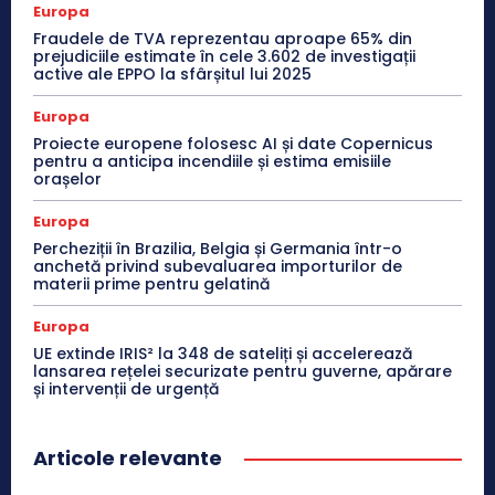
Europa
Fraudele de TVA reprezentau aproape 65% din
prejudiciile estimate în cele 3.602 de investigații
active ale EPPO la sfârșitul lui 2025
Europa
Proiecte europene folosesc AI și date Copernicus
pentru a anticipa incendiile și estima emisiile
orașelor
Europa
Percheziții în Brazilia, Belgia și Germania într-o
anchetă privind subevaluarea importurilor de
materii prime pentru gelatină
Europa
UE extinde IRIS² la 348 de sateliți și accelerează
lansarea rețelei securizate pentru guverne, apărare
și intervenții de urgență
Articole relevante