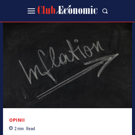
OPINII
2
min.
Read