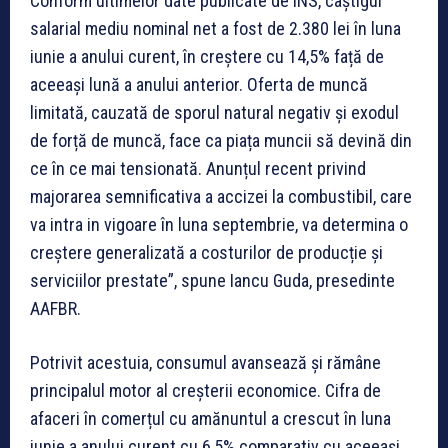
Conform ultimelor date publicate de INS, câștigul
salarial mediu nominal net a fost de 2.380 lei în luna
iunie a anului curent, în creștere cu 14,5% față de
aceeași lună a anului anterior. Oferta de muncă
limitată, cauzată de sporul natural negativ și exodul
de forță de muncă, face ca piața muncii să devină din
ce în ce mai tensionată. Anunțul recent privind
majorarea semnificativa a accizei la combustibil, care
va intra in vigoare în luna septembrie, va determina o
creștere generalizată a costurilor de producție și
serviciilor prestate”, spune Iancu Guda, presedinte
AAFBR.
Potrivit acestuia, consumul avansează și rămâne
principalul motor al creșterii economice. Cifra de
afaceri în comerțul cu amănuntul a crescut în luna
iunie a anului curent cu 6,5% comparativ cu aceeași