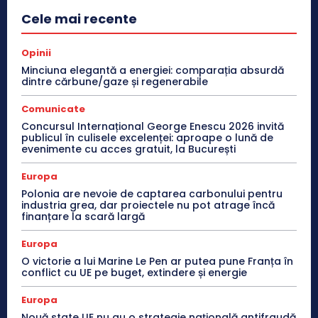
Cele mai recente
Opinii
Minciuna elegantă a energiei: comparația absurdă
dintre cărbune/gaze și regenerabile
Comunicate
Concursul Internațional George Enescu 2026 invită
publicul în culisele excelenței: aproape o lună de
evenimente cu acces gratuit, la București
Europa
Polonia are nevoie de captarea carbonului pentru
industria grea, dar proiectele nu pot atrage încă
finanțare la scară largă
Europa
O victorie a lui Marine Le Pen ar putea pune Franța în
conflict cu UE pe buget, extindere și energie
Europa
Nouă state UE nu au o strategie națională antifraudă