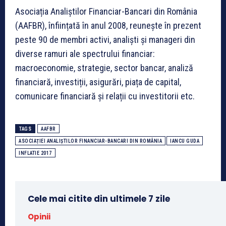
Asociația Analiștilor Financiar-Bancari din România
(AAFBR), înființată în anul 2008, reunește în prezent
peste 90 de membri activi, analiști și manageri din
diverse ramuri ale spectrului financiar:
macroeconomie, strategie, sector bancar, analiză
financiară, investiții, asigurări, piața de capital,
comunicare financiară și relații cu investitorii etc.
TAGS
AAFBR
ASOCIAȚIEI ANALIȘTILOR FINANCIAR-BANCARI DIN ROMÂNIA
IANCU GUDA
INFLATIE 2017
Cele mai citite din ultimele 7 zile
Opinii