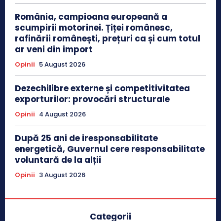
România, campioana europeană a
scumpirii motorinei. Țiței românesc,
rafinării românești, prețuri ca și cum totul
ar veni din import
Opinii
5 August 2026
Dezechilibre externe și competitivitatea
exporturilor: provocări structurale
Opinii
4 August 2026
După 25 ani de iresponsabilitate
energetică, Guvernul cere responsabilitate
voluntară de la alții
Opinii
3 August 2026
Categorii