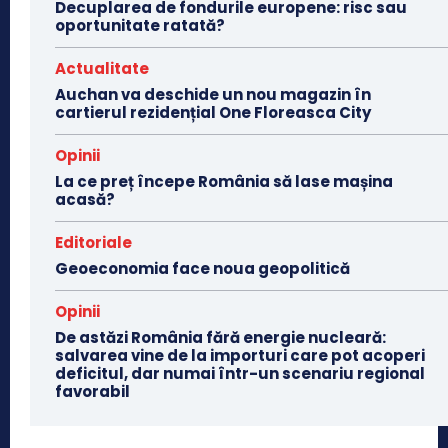
Decuplarea de fondurile europene: risc sau
oportunitate ratată?
Actualitate
Auchan va deschide un nou magazin în
cartierul rezidențial One Floreasca City
Opinii
La ce preț începe România să lase mașina
acasă?
Editoriale
Geoeconomia face noua geopolitică
Opinii
De astăzi România fără energie nucleară:
salvarea vine de la importuri care pot acoperi
deficitul, dar numai într-un scenariu regional
favorabil