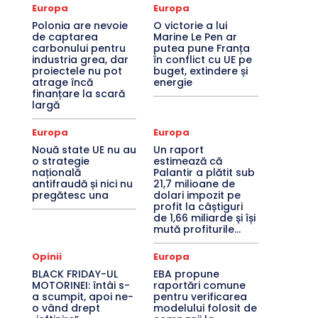
Europa
Europa
Polonia are nevoie
O victorie a lui
de captarea
Marine Le Pen ar
carbonului pentru
putea pune Franța
industria grea, dar
în conflict cu UE pe
proiectele nu pot
buget, extindere și
atrage încă
energie
finanțare la scară
largă
Europa
Europa
Nouă state UE nu au
Un raport
o strategie
estimează că
națională
Palantir a plătit sub
antifraudă și nici nu
21,7 milioane de
pregătesc una
dolari impozit pe
profit la câștiguri
de 1,66 miliarde și își
mută profiturile...
Opinii
Europa
BLACK FRIDAY-UL
EBA propune
MOTORINEI: întâi s-
raportări comune
a scumpit, apoi ne-
pentru verificarea
o vând drept
modelului folosit de