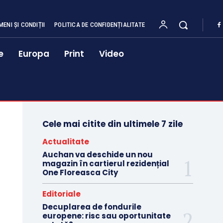
MENI ȘI CONDIȚII
POLITICA DE CONFIDENȚIALITATE
e
Europa
Print
Video
Cele mai citite din ultimele 7 zile
Actualitate
Auchan va deschide un nou
magazin în cartierul rezidențial
One Floreasca City
Editoriale
Decuplarea de fondurile
europene: risc sau oportunitate