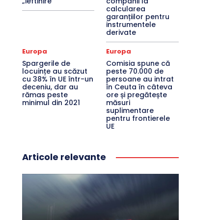
„ieftinire”
companii la
calcularea
garanțiilor pentru
instrumentele
derivate
Europa
Europa
Spargerile de
Comisia spune că
locuințe au scăzut
peste 70.000 de
cu 38% în UE într-un
persoane au intrat
deceniu, dar au
în Ceuta în câteva
rămas peste
ore și pregătește
minimul din 2021
măsuri
suplimentare
pentru frontierele
UE
Articole relevante