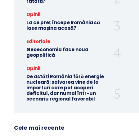
ratată?
Opinii
La ce preț începe România să
lase mașina acasă?
Editoriale
Geoeconomia face noua
geopolitică
Opinii
De astăzi România fără energie
nucleară: salvarea vine de la
importuri care pot acoperi
deficitul, dar numai într-un
scenariu regional favorabil
Cele mai recente