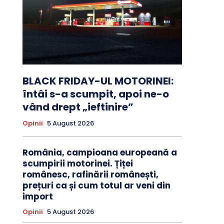
BLACK FRIDAY-UL MOTORINEI:
întâi s-a scumpit, apoi ne-o
vând drept „ieftinire”
Opinii
5 August 2026
România, campioana europeană a
scumpirii motorinei. Țiței
românesc, rafinării românești,
prețuri ca și cum totul ar veni din
import
Opinii
5 August 2026