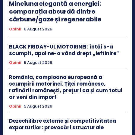
Minciuna elegantă a energiei:
comparația absurdă dintre
cărbune/gaze și regenerabile
Opinii
6 August 2026
BLACK FRIDAY-UL MOTORINEI: întâi s-a
scumpit, apoi ne-o vând drept „ieftinire”
Opinii
5 August 2026
România, campioana europeană a
scumpirii motorinei. Țiței românesc,
rafinării românești, prețuri ca și cum totul
ar veni din import
Opinii
5 August 2026
Dezechilibre externe și competitivitatea
exporturilor: provocări structurale