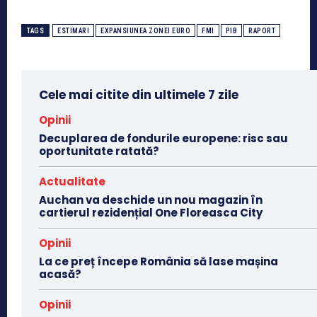
TAGS
ESTIMARI
EXPANSIUNEA ZONEI EURO
FMI
PIB
RAPORT
Cele mai citite din ultimele 7 zile
Opinii
Decuplarea de fondurile europene: risc sau
oportunitate ratată?
Actualitate
Auchan va deschide un nou magazin în
cartierul rezidențial One Floreasca City
Opinii
La ce preț începe România să lase mașina
acasă?
Opinii