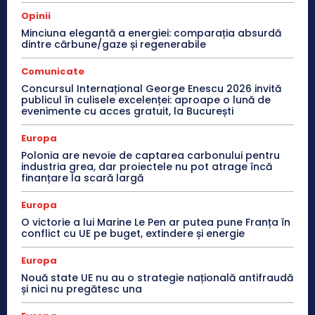
Opinii
Minciuna elegantă a energiei: comparația absurdă
dintre cărbune/gaze și regenerabile
Comunicate
Concursul Internațional George Enescu 2026 invită
publicul în culisele excelenței: aproape o lună de
evenimente cu acces gratuit, la București
Europa
Polonia are nevoie de captarea carbonului pentru
industria grea, dar proiectele nu pot atrage încă
finanțare la scară largă
Europa
O victorie a lui Marine Le Pen ar putea pune Franța în
conflict cu UE pe buget, extindere și energie
Europa
Nouă state UE nu au o strategie națională antifraudă
și nici nu pregătesc una