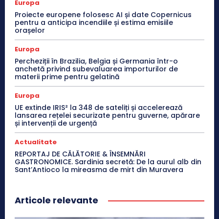
Europa
Proiecte europene folosesc AI și date Copernicus
pentru a anticipa incendiile și estima emisiile
orașelor
Europa
Percheziții în Brazilia, Belgia și Germania într-o
anchetă privind subevaluarea importurilor de
materii prime pentru gelatină
Europa
UE extinde IRIS² la 348 de sateliți și accelerează
lansarea rețelei securizate pentru guverne, apărare
și intervenții de urgență
Actualitate
REPORTAJ DE CĂLĂTORIE & ÎNSEMNĂRI
GASTRONOMICE. Sardinia secretă: De la aurul alb din
Sant’Antioco la mireasma de mirt din Muravera
Articole relevante