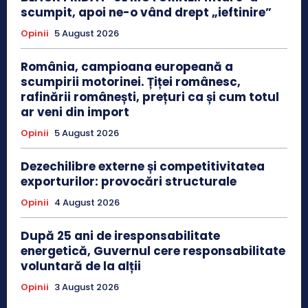
scumpit, apoi ne-o vând drept „ieftinire”
Opinii
5 August 2026
România, campioana europeană a
scumpirii motorinei. Țiței românesc,
rafinării românești, prețuri ca și cum totul
ar veni din import
Opinii
5 August 2026
Dezechilibre externe și competitivitatea
exporturilor: provocări structurale
Opinii
4 August 2026
După 25 ani de iresponsabilitate
energetică, Guvernul cere responsabilitate
voluntară de la alții
Opinii
3 August 2026