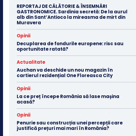
REPORTAJ DE CĂLĂTORIE & ÎNSEMNĂRI
GASTRONOMICE. Sardinia secretă: De la aurul
alb din Sant’Antioco la mireasma de mirt din
Muravera
Opinii
Decuplarea de fondurile europene: risc sau
oportunitate ratată?
Actualitate
Auchan va deschide un nou magazin în
cartierul rezidențial One Floreasca City
Opinii
La ce preț începe România să lase mașina
acasă?
Opinii
Penurie sau construcția unei percepții care
justifică prețuri mai mari în România?