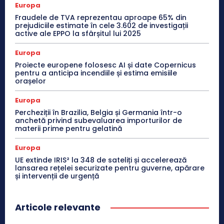
Europa
Fraudele de TVA reprezentau aproape 65% din
prejudiciile estimate în cele 3.602 de investigații
active ale EPPO la sfârșitul lui 2025
Europa
Proiecte europene folosesc AI și date Copernicus
pentru a anticipa incendiile și estima emisiile
orașelor
Europa
Percheziții în Brazilia, Belgia și Germania într-o
anchetă privind subevaluarea importurilor de
materii prime pentru gelatină
Europa
UE extinde IRIS² la 348 de sateliți și accelerează
lansarea rețelei securizate pentru guverne, apărare
și intervenții de urgență
Articole relevante