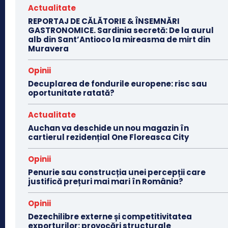
Actualitate
REPORTAJ DE CĂLĂTORIE & ÎNSEMNĂRI
GASTRONOMICE. Sardinia secretă: De la aurul
alb din Sant’Antioco la mireasma de mirt din
Muravera
Opinii
Decuplarea de fondurile europene: risc sau
oportunitate ratată?
Actualitate
Auchan va deschide un nou magazin în
cartierul rezidențial One Floreasca City
Opinii
Penurie sau construcția unei percepții care
justifică prețuri mai mari în România?
Opinii
Dezechilibre externe și competitivitatea
exporturilor: provocări structurale