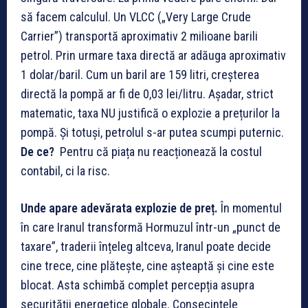
să facem calculul. Un VLCC („Very Large Crude
Carrier”) transportă aproximativ 2 milioane barili
petrol. Prin urmare taxa directă ar adăuga aproximativ
1 dolar/baril. Cum un baril are 159 litri, creșterea
directă la pompă ar fi de 0,03 lei/litru. Așadar, strict
matematic, taxa NU justifică o explozie a prețurilor la
pompă. Și totuși, petrolul s-ar putea scumpi puternic.
De ce?
Pentru că piața nu reacționează la costul
contabil, ci la risc.
Unde apare adevărata explozie de preț.
În momentul
în care Iranul transformă Hormuzul într-un „punct de
taxare”, traderii înțeleg altceva, Iranul poate decide
cine trece, cine plătește, cine așteaptă și cine este
blocat. Asta schimbă complet percepția asupra
securității energetice globale. Consecințele