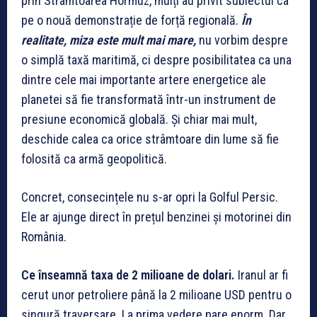
prin Strâmtoarea Hormuz, mulți au privit subiectul ca
pe o nouă demonstrație de forță regională.
În
realitate, miza este mult mai mare,
nu vorbim despre
o simplă taxă maritimă, ci despre posibilitatea ca una
dintre cele mai importante artere energetice ale
planetei să fie transformată într-un instrument de
presiune economică globală. Și chiar mai mult,
deschide calea ca orice strâmtoare din lume să fie
folosită ca armă geopolitică.
Concret, consecințele nu s-ar opri la Golful Persic.
Ele ar ajunge direct în prețul benzinei și motorinei din
România.
Ce înseamnă taxa de 2 milioane de dolari.
Iranul ar fi
cerut unor petroliere până la 2 milioane USD pentru o
singură traversare. La prima vedere pare enorm. Dar