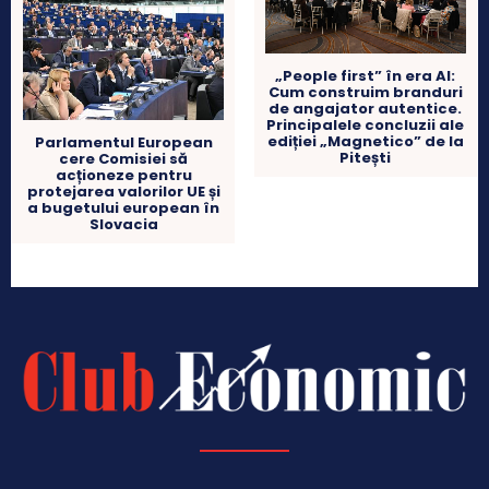
„People first” în era AI:
Cum construim branduri
de angajator autentice.
Principalele concluzii ale
ediției „Magnetico” de la
Parlamentul European
Pitești
cere Comisiei să
acționeze pentru
protejarea valorilor UE și
a bugetului european în
Slovacia