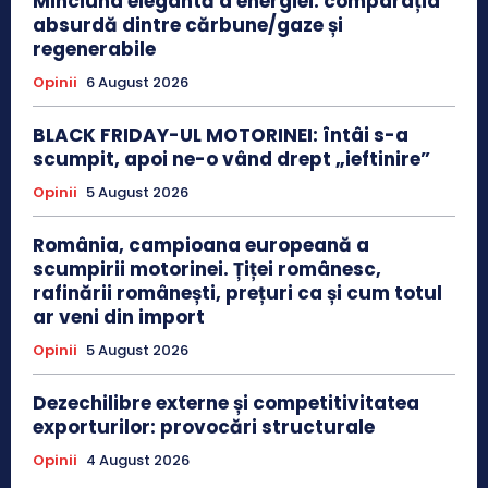
Minciuna elegantă a energiei: comparația
absurdă dintre cărbune/gaze și
regenerabile
Opinii
6 August 2026
BLACK FRIDAY-UL MOTORINEI: întâi s-a
scumpit, apoi ne-o vând drept „ieftinire”
Opinii
5 August 2026
România, campioana europeană a
scumpirii motorinei. Țiței românesc,
rafinării românești, prețuri ca și cum totul
ar veni din import
Opinii
5 August 2026
Dezechilibre externe și competitivitatea
exporturilor: provocări structurale
Opinii
4 August 2026